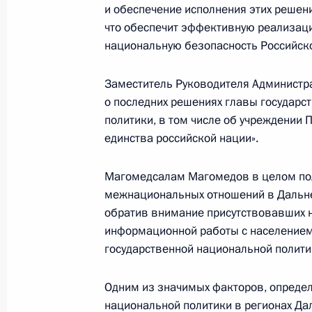
28 мая 2016 года, суббота
и обеспечение исполнения этих решений
что обеспечит эффективную реализаци
Товарищеский матч по баскетболу 
национальную безопасность Российск
благотворительного фонда «Шаг вм
28 мая 2016 года, 15:30
Москва
Заместитель Руководителя Администр
о последних решениях главы государс
политики, в том числе об учреждении 
единства российской нации».
27 мая 2016 года, пятница
Заседание президиума Совета по 
Магомедсалам Магомедов в целом по
межнациональных отношений в Дальне
27 мая 2016 года, 18:00
Москва, Кремль
обратив внимание присутствовавших 
информационной работы с населением
государственной национальной полити
Заседание рабочей группы Госсове
водных путей в Российской Федера
Одним из значимых факторов, опреде
27 мая 2016 года, 10:00
Новосибирск
национальной политики в регионах Да