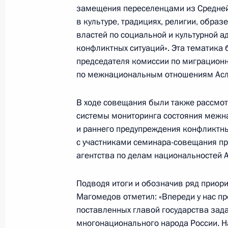
замещения переселенцами из Средней 
в культуре, традициях, религии, обра
21 мая 2016 года, суббота
властей по социальной и культурной а
Сергей Иванов поздравил професс
конфликтных ситуаций». Эта тематика
ЦСКА с победой в чемпионате Росс
председателя комиссии по миграцион
по межнациональным отношениям Асл
21 мая 2016 года, 21:00
В ходе совещания были также рассмо
системы мониторинга состояния меж
19 мая 2016 года, четверг
и раннего предупреждения конфликтных
с участниками семинара-совещания п
Герман Клименко принял участие 
агентства по делам национальностей 
Комитета Госдумы по информацион
информационным технологиям и с
Подводя итоги и обозначив ряд приор
19 мая 2016 года, 16:00
Магомедов отметил: «Впереди у нас п
поставленных главой государства зада
многонационального народа России. Н