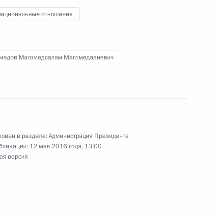
ациональные отношения
еализации государственной
медов Магомедсалам Магомедалиевич
ом федеральном округе
ован в разделе:
Администрация Президента
уникационные компании
бликации:
12 мая 2016 года, 13:00
естве
ая версия