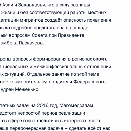
Азии и Закавказья, что в силу разницы
зе жизни и без соответствующей работы местных
даптации мигрантов создаёт опасность появления
иональный футбольный клуб
 была подробно представлена в докладе
ии
ным вопросам Совета при Президенте
амбека Паскачева.
трены вопросы формирования в регионах округа
национальных и межконфессиональных отношений
 ситуаций. Отдельное занятие по этой теме
ровёл заместитель руководителя Федерального
в расширенном заседании
Андрей Меженько.
ной политике,
вязи
итетных задач на 2016 год, Магомедсалам
редстоит непростой период реализации
ч в сфере госнацполитики в интересах всего
аша первоочередная задача – сделать всё от нас