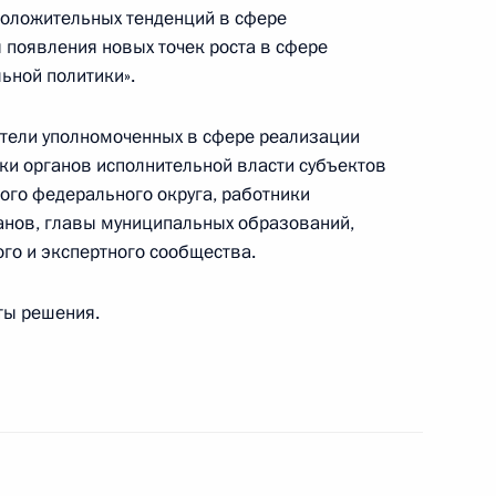
а внешних церковных связей
положительных тенденций в сфере
6
 появления новых точек роста в сфере
ьной политики».
ители уполномоченных в сфере реализации
ки органов исполнительной власти субъектов
та о повышении
го федерального округа, работники
и санаторно-курортного
анов, главы муниципальных образований,
го и экспертного сообщества.
ты решения.
торингу и анализу
сфере предпринимательства