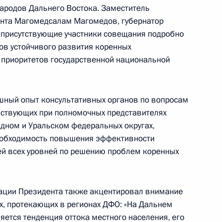
ародов Дальнего Востока. Заместитель
нта Магомедсалам Магомедов, губернатор
 присутствующие участники совещания подробно
ов устойчивого развития коренных
кадровой политики
 приоритетов государственной национальной
шный опыт консультативных органов по вопросам
йствующих при полномочных представителях
дном и Уральском федеральных округах,
обходимость повышения эффективности
ей всех уровней по решению проблем коренных
ститутом развития интернета
естве и взаимодействии
нских технологий
ации Президента также акцентировал внимание
х, протекающих в регионах ДФО: «На Дальнем
ется тенденция оттока местного населения, его