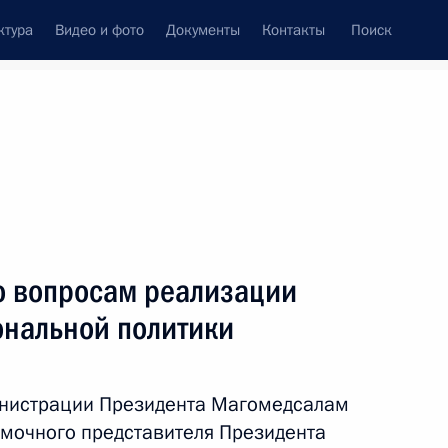
ктура
Видео и фото
Документы
Контакты
Поиск
венный Совет
Совет Безопасности
Комиссии и советы
резидента
май, 2016
ть следующие материалы
 вопросам реализации
ональной политики
илий Коноваленко. Во власти
5
инистрации Президента Магомедсалам
мочного представителя Президента