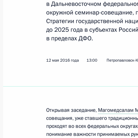
в Дальневосточном федерально
окружной семинар-совещание, 
Стратегии государственной нац
Заседание Координационного сове
до 2025 года в субъектах Росс
Национальной стратегии действий в
в пределах ДФО.
31 мая 2016 года, 12:00
Москва, Кремль
12 мая 2016 года
13:00
Петропавловск-К
30 мая 2016 года, понедельник
Совещание по вопросу подготовки 
Госсовета о мерах по повышению 
привлекательности санаторно-куро
Открывая заседание,
Магомедсалам 
30 мая 2016 года, 12:00
совещания, уже ставшего традиционны
проходят во всех федеральных округах
понимание важности принимаемых рук