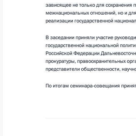
70-летие со дня учреждения Отдел
зависящее не только для сохранения 
межнациональных отношений, но и для
Московского патриархата
реализации государственной национал
19 мая 2016 года, 15:00
Москва
В заседании приняли участие руковод
государственной национальной полити
Заседание рабочей группы Госсове
Российской Федерации Дальневосточно
инвестиционной привлекательност
прокуратуры, правоохранительных орг
комплекса России
представители общественности, научно
19 мая 2016 года, 11:30
По итогам семинара-совещания приня
18 мая 2016 года, среда
Заседание рабочей группы по мони
правоприменительной практики в 