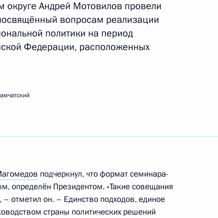
м округе Андрей Мотовилов провели
посвящённый вопросам реализации
иональной политики на период
та по реализации
7
ийской Федерации, расположенных
 интересах детей
амчатский
заседания президиума
инвестиционной
ртного комплекса в России
Магомедов
подчеркнул, что формат семинара-
м, определён Президентом. «Такие совещания
, – отметил он. – Единство подходов, единое
оводством страны политических решений