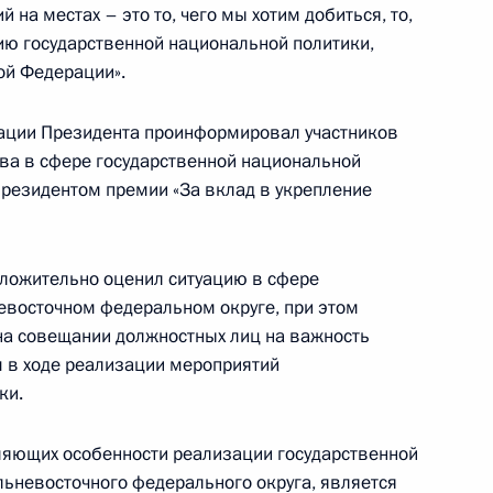
 на местах – это то, чего мы хотим добиться, то,
ю государственной национальной политики,
в поддержку
8
ой Федерации».
есте»
ации Президента проинформировал участников
тва в сфере государственной национальной
Президентом премии «За вклад в укрепление
противодействию коррупции
ложительно оценил ситуацию в сфере
восточном федеральном округе, при этом
на совещании должностных лиц на важность
 в ходе реализации мероприятий
ки.
та о развитии внутренних
ции
ляющих особенности реализации государственной
льневосточного федерального округа, является