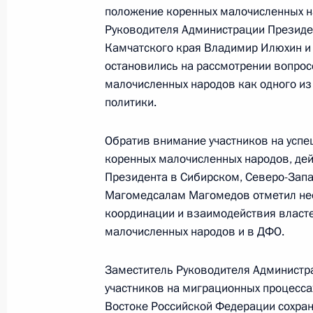
положение коренных малочисленных н
Руководителя Администрации Президе
Камчатского края Владимир Илюхин и
26 мая 2016 года, четверг
остановились на рассмотрении вопрос
Заседание Комиссии по вопросам 
малочисленных народов как одного из
в правоохранительных органах
политики.
26 мая 2016 года, 12:00
Обратив внимание участников на успе
коренных малочисленных народов, де
Президента в Сибирском, Северо-Запа
25 мая 2016 года, среда
Магомедсалам Магомедов отметил не
координации и взаимодействия власт
Между Правительством Москвы и Ин
малочисленных народов и в ДФО.
заключено Соглашение о сотруднич
в целях развития цифровых медици
Заместитель Руководителя Администр
25 мая 2016 года, 15:00
участников на миграционных процесса
Востоке Российской Федерации сохраня