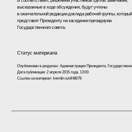
В соответствии с решением участников группы замечания,
высказанные в ходе обсуждения, будут учтены
в окончательной редакции доклада рабочей группы, которы
представят Президенту на заседании президиума
Государственного совета.
Статус материала
Опубликован в разделах:
Администрация Президента
,
Государствен
Дата публикации:
2 апреля 2015 года, 13:00
Ссылка на материал:
kremlin.ru/d/49079