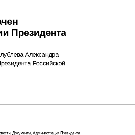
ачен
ии Президента
олублева Александра
Президента Российской
овости
,
Документы
,
Администрация Президента