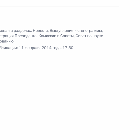
противодействию коррупции
ован в разделах:
Новости
,
Выступления и стенограммы
,
страция Президента
,
Комиссии и Советы
,
Совет по науке
зованию
бликации:
11 февраля 2014 года, 17:50
аботке проекта Основ
ики
м при Президенте по правам
3