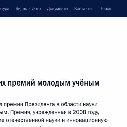
ктура
Видео и фото
Документы
Контакты
Поиск
венный Совет
Совет Безопасности
Комиссии и советы
резидента
февраль, 2014
ть следующие материалы
их премий молодым учёным
л премии Президента в области науки
кадровой политики
ым. Премия, учрежденная в 2008 году,
тие отечественной науки и инновационную