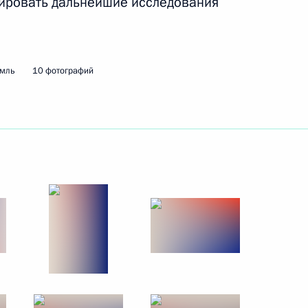
лировать дальнейшие исследования
е
емль
10 фотографий
6
лу Russia Today
е «Вести в субботу»