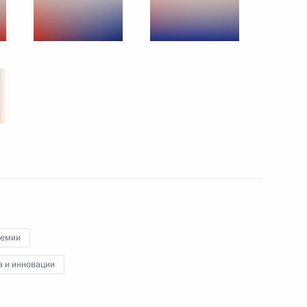
гражданства
олодым учёным
10
9м
ль
ремии
а и инновации