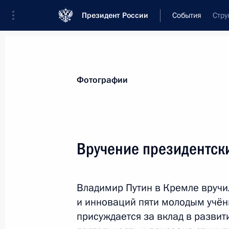
Президент России
События
Стру
Президент
Администрация
Государст
Новости
Сведения об Администрации П
Фотографии
Показа
Вручение президентск
27 февраля 2014 года, четверг
Владимир Путин в Кремле вручи
Заседание Комиссии по вопросам 
и инноваций пяти молодым учён
в правоохранительных органах
присуждается за вклад в разви
27 февраля 2014 года, 14:00