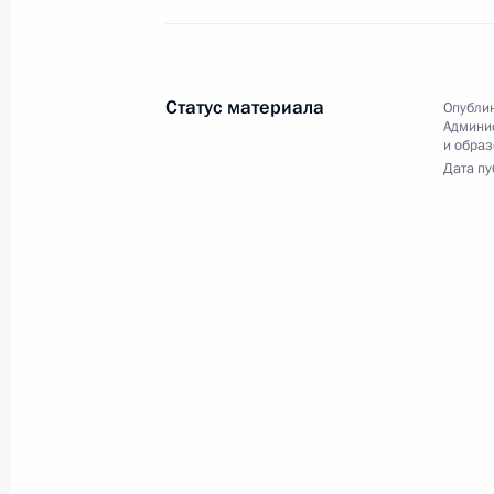
Заседание президиума Совета по 
28 января 2014 года, 20:00
Москва
Статус материала
Опублик
Админи
и обра
24 января 2014 года, пятница
Дата пу
Заседание рабочей группы по разр
государственной культурной полит
24 января 2014 года, 16:00
Москва, Кремль
20 января 2014 года, понедельник
Рабочая встреча с Уполномоченны
ребёнка Павлом Астаховым