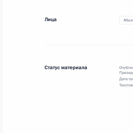
Евгением Шевчуком
3 января 2012 года, 12:40
Москва
Лица
Абыз
27 декабря 2011 года, вторник
Вячеслав Володин назначен Первы
Администрации Президента
Статус материала
Опублик
Презид
27 декабря 2011 года, 18:50
Дата пу
Текстов
Работа мобильной приёмной Прези
27 декабря 2011 года, 15:00