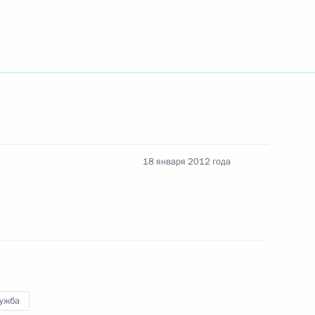
зидента будет работать
асти
18 января 2012 года
ом Президента
лужба
дентом Приднестровья
1