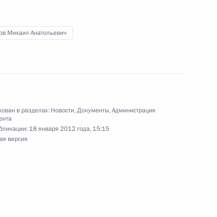
ов Михаил Анатольевич
м заместителем Руководителя
ован в разделах:
Новости
,
Документы
,
Администрация
ента
бликации:
18 января 2012 года, 15:15
ая версия
дента в Краснодарском крае