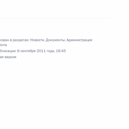
нта по внедрению
ации илового осадка
ован в разделах:
Новости
,
Документы
,
Администрация
ента
бликации:
6 сентября 2011 года, 16:45
ая версия
просам кадровой политики