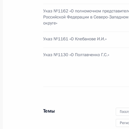
6 сентября 2011 года, 16:45
Указ №1162 «О полномочном представител
Российской Федерации в Северо-Западно
округе»
5 сентября 2011 года, понедельни
Указ №1161 «О Клебанове И.И.»
Об исполнении поручения Президе
экологической безопасности при п
Указ №1130 «О Полтавченко Г.С.»
5 сентября 2011 года, 17:00
Об исполнении поручения Президе
несанкционированной добычи изве
вынимаемого грунта на территори
парка
Темы
Госс
5 сентября 2011 года, 16:00
Реги