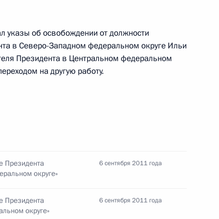
ал указы об освобождении от должности
дента в Алтайском крае
нта в Северо-Западном федеральном округе Ильи
теля Президента в Центральном федеральном
переходом на другую работу.
резидента работает
е Президента
6 сентября 2011 года
еральном округе»
та в ряде федеральных
е Президента
6 сентября 2011 года
альном округе»