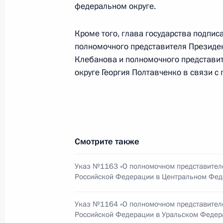
федеральном округе.
7 сентября 2011 года, среда
Кроме того, глава государства подпис
Работа мобильной приёмной Прези
полномочного представителя Президе
7 сентября 2011 года, 17:30
Клебанова и полномочного представи
округе Георгия Полтавченко в связи с 
7 сентября мобильная приёмная П
в Алтайском крае
7 сентября 2011 года, 12:00
Смотрите также
Указ №1163 «О полномочном представител
6 сентября 2011 года, вторник
Российской Федерации в Центральном Фед
О назначении полпредов Президен
Указ №1164 «О полномочном представител
округов
Российской Федерации в Уральском Федер