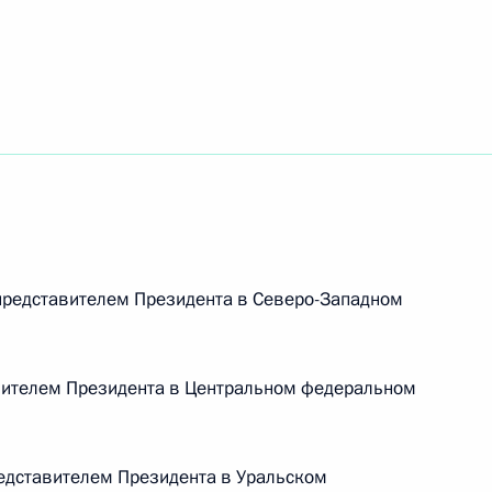
дента в Московской области
резидента работает
редставителем Президента в Северо-Западном
езидента будет работать
вителем Президента в Центральном федеральном
дставителем Президента в Уральском