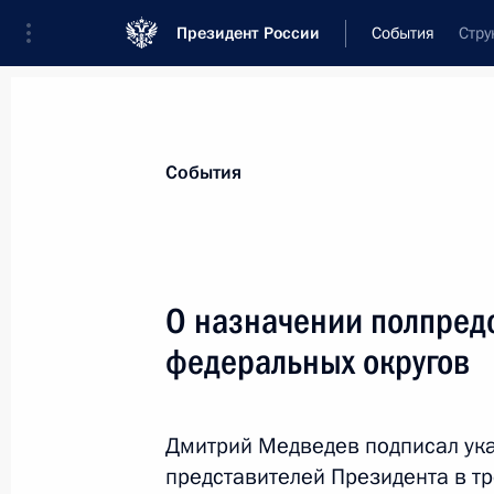
Президент России
События
Стру
Президент
Администрация
Государст
Новости
Сведения об Администрации П
События
Показа
О назначении полпред
федеральных округов
8 сентября 2011 года, четверг
Работа мобильной приёмной Прези
Дмитрий Медведев подписал ук
8 сентября 2011 года, 19:00
представителей Президента в тр