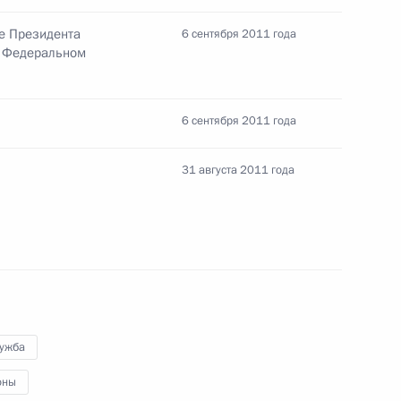
е Президента
6 сентября 2011 года
м Федеральном
к
6 сентября 2011 года
нта об обеспечении
одготовке к Олимпиаде в Сочи
31 августа 2011 года
нта о прекращении
стняка и сброса
и Сочинского национального
лужба
оны