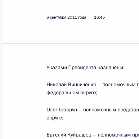
Работа мобильной приёмной Прези
6 сентября 2011 года
16:45
8 сентября 2011 года, 17:30
8 сентября мобильная приёмная П
в Московской области
Указами Президента назначены:
8 сентября 2011 года, 12:30
Николай Винниченко – полномочным п
федеральном округе;
8 сентября мобильная приёмная Пр
Олег Говорун – полномочным предста
в Республике Алтай
округе;
8 сентября 2011 года, 09:00
Евгений Куйвашев – полномочным пре