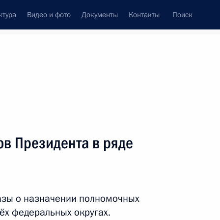
ктура
Видео и фото
Документы
Контакты
Поиск
венный Совет
Совет Безопасности
Комиссии и советы
резидента
сентябрь, 2011
ть следующие материалы
ов Президента в ряде
дента в Республике Алтай
азы о назначении полномочных
ёх федеральных округах.