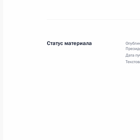
Об исполнении поручения Президе
альтернативных технологий утилиз
5 сентября 2011 года, 15:30
Статус материала
Опублик
Презид
Дата пу
Текстов
1 сентября 2011 года, четверг
Первое заседание Комиссии по во
в правоохранительных органах
1 сентября 2011 года, 09:00
Москва
31 августа 2011 года, среда