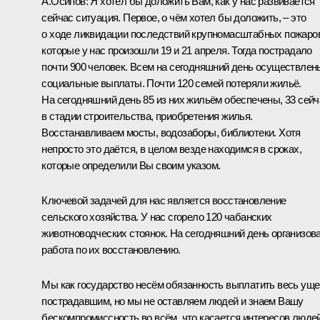
А.Осипов:
Я хотел бы доложить Вам, как у нас развивается
сейчас ситуация. Первое, о чём хотел бы доложить, – это
о ходе ликвидации последствий крупномасштабных пожаро
которые у нас произошли 19 и 21 апреля. Тогда пострадало
почти 900 человек. Всем на сегодняшний день осуществлен
социальные выплаты. Почти 120 семей потеряли жильё.
На сегодняшний день 85 из них жильём обеспечены, 33 сейч
в стадии строительства, приобретения жилья.
Восстанавливаем мосты, водозаборы, библиотеки. Хотя
непросто это даётся, в целом везде находимся в сроках,
которые определили Вы своим указом.
Ключевой задачей для нас является восстановление
сельского хозяйства. У нас сгорело 120 чабанских
животноводческих стоянок. На сегодняшний день организов
работа по их восстановлению.
Мы как государство несём обязанность выплатить весь ущ
пострадавшим, но мы не оставляем людей и знаем Вашу
бескомпромиссность во всём, что касается интересов людей