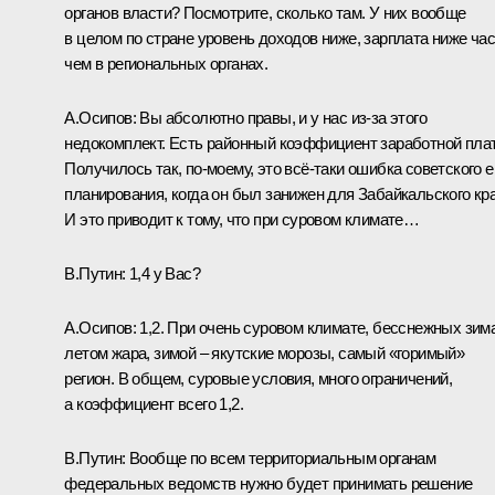
органов власти? Посмотрите, сколько там. У них вообще
в целом по стране уровень доходов ниже, зарплата ниже час
чем в региональных органах.
А.Осипов:
Вы абсолютно правы, и у нас из-за этого
недокомплект. Есть районный коэффициент заработной пла
Получилось так, по-моему, это всё-таки ошибка советского 
планирования, когда он был занижен для Забайкальского кра
И это приводит к тому, что при суровом климате…
В.Путин:
1,4 у Вас?
А.Осипов:
1,2. При очень суровом климате, бесснежных зим
летом жара, зимой – якутские морозы, самый «горимый»
регион. В общем, суровые условия, много ограничений,
а коэффициент всего 1,2.
В.Путин:
Вообще по всем территориальным органам
федеральных ведомств нужно будет принимать решение