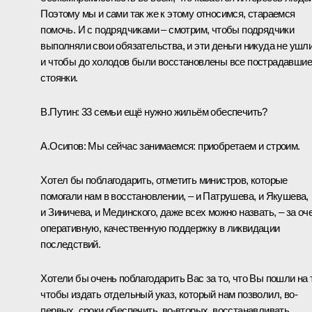
Поэтому мы и сами так же к этому относимся, стараемся
помочь. И с подрядчиками – смотрим, чтобы подрядчики
выполняли свои обязательства, и эти деньги никуда не ушли
и чтобы до холодов были восстановлены все пострадавшие
стоянки.
В.Путин:
33 семьи ещё нужно жильём обеспечить?
А.Осипов:
Мы сейчас занимаемся: приобретаем и строим.
Хотел бы поблагодарить, отметить министров, которые
помогали нам в восстановлении, – и Патрушева, и Якушева,
и Зиничева, и Мединского, даже всех можно назвать, – за оч
оперативную, качественную поддержку в ликвидации
последствий.
Хотели бы очень поблагодарить Вас за то, что Вы пошли на 
чтобы издать отдельный указ, который нам позволил, во-
первых, сроки обеспечить, во-вторых, восстанавливать