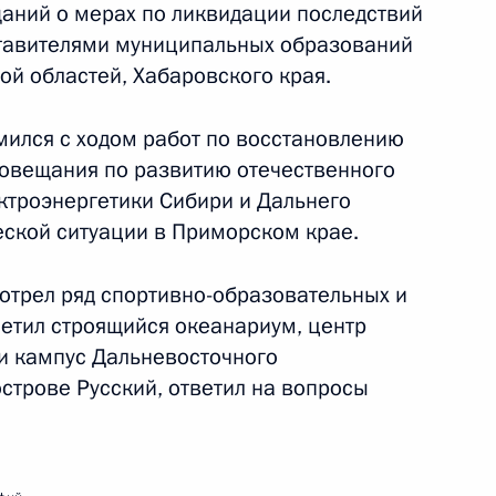
щаний о мерах по ликвидации последствий
17 сентября 2013 года
14 фото
ставителями муниципальных образований
ой областей, Хабаровского края.
мился с ходом работ по восстановлению
овещания по развитию отечественного
ктроэнергетики Сибири и Дальнего
еской ситуации в Приморском крае.
отрел ряд спортивно-образовательных и
сетил строящийся океанариум, центр
и кампус Дальневосточного
строве Русский, ответил на вопросы
Поездка в Сибирский и
Дальневосточный
федеральные округа