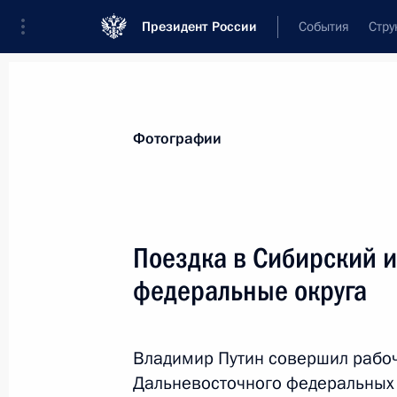
Президент России
События
Стру
Видеозаписи
Фотографии
Аудиозапи
Все материалы
Поездки
Совещания, 
Фотографии
Показа
Поездка в Сибирский 
федеральные округа
Поездка в Ижевск
Владимир Путин совершил рабоч
Дальневосточного федеральных 