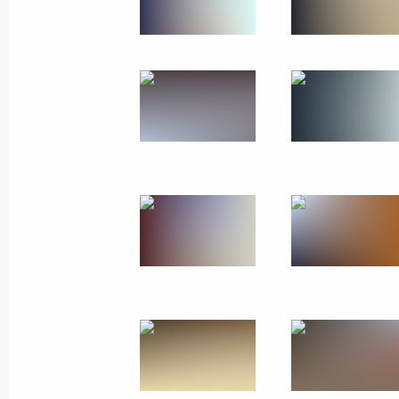
26 августа 2013 года
16 фото
Открытие воссозданного
фонтана «Детский хоровод»