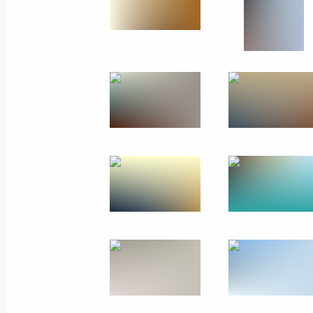
Встреча с военнослужащими Во
26 июля 2026 года
Разделы сайта
Информацион
Президента
ресурсы
России
Президента Ро
События
Президент России
Текущий ресурс
Структура
Конституция Росс
Видео и фото
Государственная
Документы
символика
Контакты