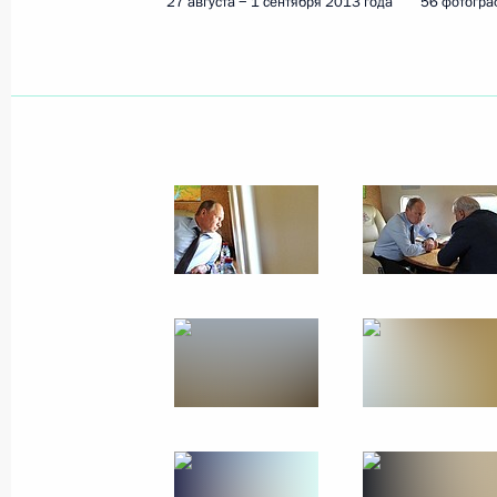
27 августа − 1 сентября 2013 года
56 фотогра
5 − 6 сентября 2013 года
67 фото
Рабочая поездка в
Кемеровскую область