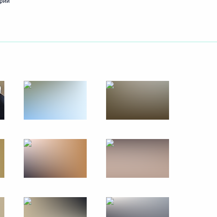
фий
27 августа − 1 сентября 2013 года
56 фото
Поездка в Волгоградскую
область