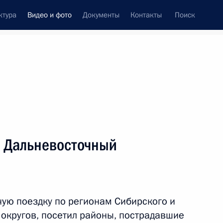
ктура
Видео и фото
Документы
Контакты
Поиск
си
встречи
Церемонии
сентябрь, 2013
ть следующие материалы
и Дальневосточный
Рабочая поездка в Усть-
Лабинский район
ую поездку по регионам Сибирского и
Краснодарского края
округов, посетил районы, пострадавшие