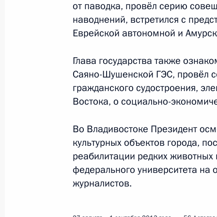
от паводка, провёл серию сове
18 сентября 2013 года
9 фото
наводнений, встретился с пред
Еврейской автономной и Амурск
Глава государства также ознако
Саяно-Шушенской ГЭС, провёл с
гражданского судостроения, эле
Востока, о социально-экономич
Во Владивостоке Президент осм
культурных объектов города, по
реабилитации редких животных 
федерального университета на о
Саммит «Группы двадцати»
журналистов.