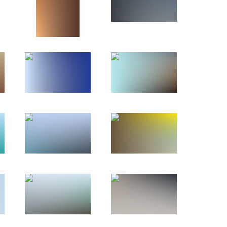
енно-Морского Флота
ные
Официальные
Правовая и
сетевые ресурсы
техническая
ссии
Президента России
информация
MAX
О портале
ВКонтакте
Об использовании
ии
информации сайта
Rutube
О персональных
Telegram-канал
данных пользователей
YouTube