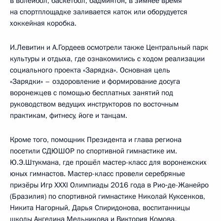
в волейбол, баскетбол, бадминтон; в зимнее время
на спортплощадке заливается каток или оборудуется
хоккейная коробка.
И.Левитин и А.Гордеев осмотрели также Центральный парк
культуры и отдыха, где ознакомились с ходом реализации
социального проекта «Зарядка». Основная цель
«Зарядки» – оздоровление и формирование досуга
воронежцев с помощью бесплатных занятий под
руководством ведущих инструкторов по восточным
практикам, фитнесу, йоге и танцам.
Кроме того, помощник Президента и глава региона
посетили СДЮШОР по спортивной гимнастике им.
Ю.Э.Штукмана, где прошёл мастер-класс для воронежских
юных гимнастов. Мастер-класс провели серебряные
призёры Игр XXXI Олимпиады 2016 года в Рио‑де-Жанейро
(Бразилия) по спортивной гимнастике Николай Куксенков,
Никита Нагорный, Дарья Спиридонова, воспитанницы
школы Ангелина Мельникова и Виктория Комова,