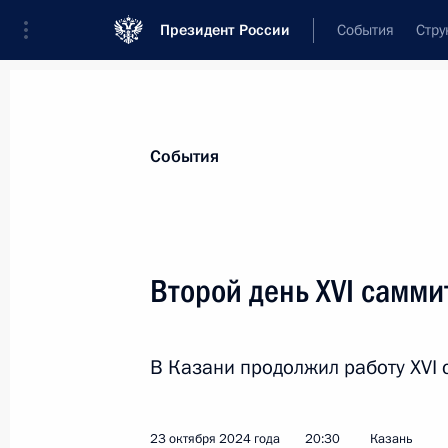
Президент России
События
Стру
Материалы по выбранной теме
События
Республика Татарстан,
210 результ
Второй день XVI самм
Показа
В Казани продолжил работу XVI
Встреча с Президентом Республик
Додиком
25 октября 2024 года, 01:10
23 октября 2024 года
20:30
Казань