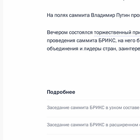
Пленарное заседание XVI саммита 
«БРИКС плюс»
На полях саммита Владимир Путин пров
24 октября 2024 года, 14:25
Вечером состоялся
торжественный пр
проведения саммита БРИКС, на него б
объединения и лидеры стран, заинтер
Встреча с Премьер-министром Эфи
23 октября 2024 года, 22:20
Подробнее
Второй день XVI саммита БРИКС
23 октября 2024 года, 20:30
Заседание саммита БРИКС в узком составе
Заседание саммита БРИКС в расширенном 
Торжественный приём по случаю п