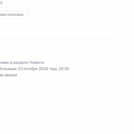
КС
ренном составе
няя политика
составе
ован в разделе:
Новости
бликации:
23 октября 2024 года, 20:30
ая версия
КС
ельфаттахом Сиси