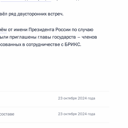
БРИКС в формате «аутрич» /
ёл ряд двусторонних встреч.
иём
от имени Президента России по случаю
ыли приглашены главы государств – членов
есованных в сотрудничестве с БРИКС.
опии Абийем Ахмедом
23 октября 2024 года
составе
23 октября 2024 года
роведения саммита БРИКС