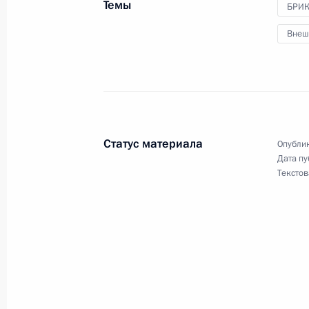
Темы
БРИ
Заседание саммита БРИКС в расши
Внеш
23 октября 2024 года, 14:50
Заседание саммита БРИКС в узком 
23 октября 2024 года, 10:55
Статус материала
Опублик
Дата пу
Текстов
В Казани открылся XVI саммит БРИ
22 октября 2024 года, 22:30
Встреча с Президентом Египта Абд
22 октября 2024 года, 22:10