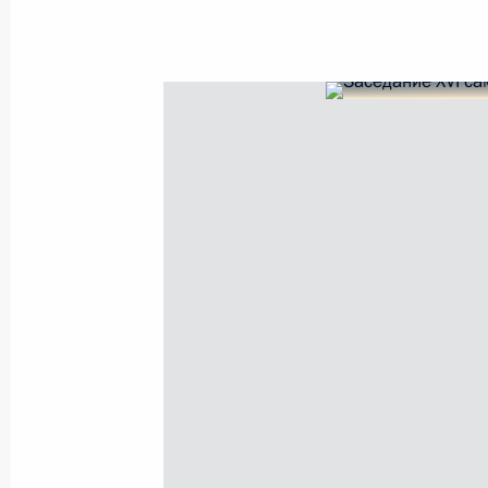
Встреча с Премьер-министром Вь
24 октября 2024 года, 23:15
Встреча с Президентом Боливии Лу
Катакорой
24 октября 2024 года, 21:40
Встреча с Президентом Мавритан
Эль-Газуани
24 октября 2024 года, 20:50