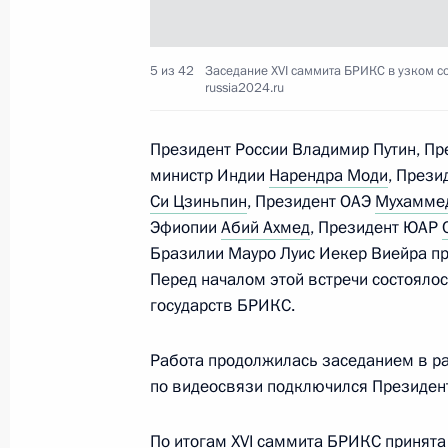
Встреча с Президентом Государств
5 из 42
Заседание XVI саммита БРИКС в узком сос
russia2024.ru
Аббасом
24 октября 2024 года, 20:10
Президент России Владимир Путин, Пр
министр Индии
Нарендра Моди
, Прези
Си Цзиньпин
, Президент ОАЭ
Мухаммед
Встреча с Президентом Лаоса Тхон
Эфиопии
Абий Ахмед
, Президент ЮАР
Бразилии Мауро Луис Иекер Виейра пр
24 октября 2024 года, 19:25
Перед началом этой встречи состояло
государств БРИКС.
Пресс-конференция по итогам XVI
Работа продолжилась заседанием в р
24 октября 2024 года, 19:20
по видеосвязи подключился Президен
По итогам XVI саммита БРИКС принят