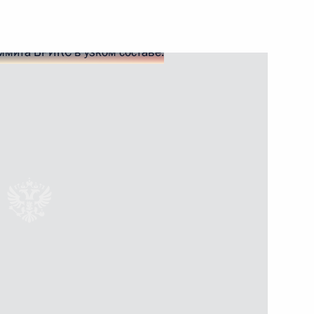
етнама Фам Минь Тинем
исом Альберто Арсе
ии Мохамедом Ульд Шейхом