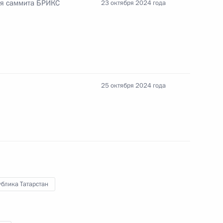
ия саммита БРИКС
23 октября 2024 года
джепом Тайипом Эрдоганом
25 октября 2024 года
 Николасом Мадуро
судом Пезешкианом
блика Татарстан