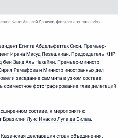
а Палестина Махмудом
таве. Фото: Алексей Даничев, фотохост-агентство brics-
езидент Египта
Абдельфаттах Сиси
, Премьер-
дент Ирана
Масуд Пезешкиан
, Председатель КНР
 бен Заид Аль Нахайян
, Премьер-министр
глуном Сисулитом
Сирил Рамафоза
и Министр иностранных дел
овели заседание саммита в узком составе.
сь совместное фотографирование глав делегаций
 саммита БРИКС
асширенном составе, к мероприятию
т Бразилии
Луис Инасио Лула да Силва
.
а
Казанская декларация
стран объединения.