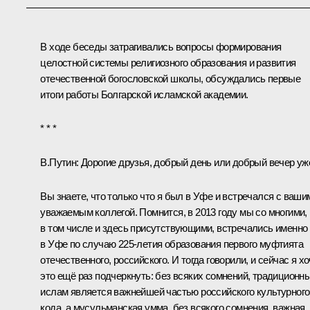
В ходе беседы затрагивались вопросы формирования
целостной системы религиозного образования и развития
отечественной богословской школы, обсуждались первые
итоги работы Болгарской исламской академии.
* * *
В.Путин:
Дорогие друзья, добрый день или добрый вечер уж
Вы знаете, что только что я
был
в Уфе и
встречался
с ваши
уважаемым коллегой. Помнится, в 2013 году мы со многими,
в том числе и здесь присутствующими, встречались именно
в Уфе по случаю 225‑летия образования первого муфтията
отечественного, российского. И тогда говорили, и сейчас я х
это ещё раз подчеркнуть: без всяких сомнений, традиционн
ислам является важнейшей частью российского культурного
кода, а мусульманская умма, без всякого сомнения, важная