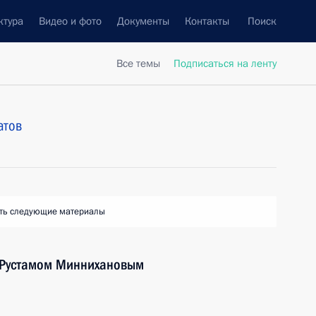
ктура
Видео и фото
Документы
Контакты
Поиск
Все темы
Подписаться на ленту
атов
ть следующие материалы
а Рустамом Миннихановым