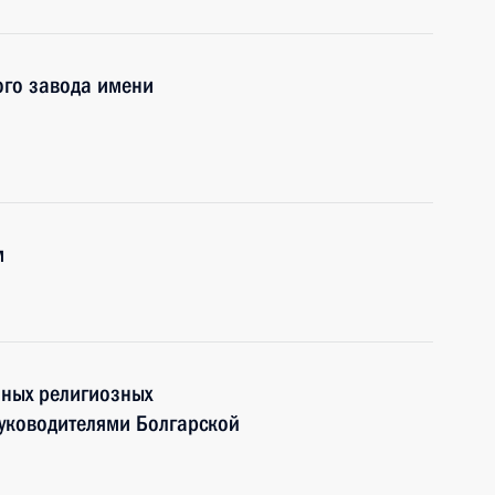
го завода имени
м
нных религиозных
руководителями Болгарской