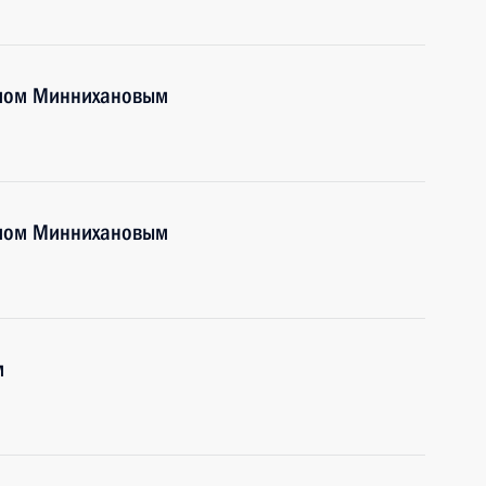
тамом Миннихановым
тамом Миннихановым
м