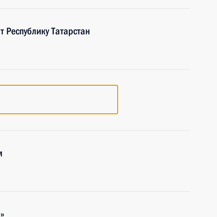
т Республику Татарстан
м
»