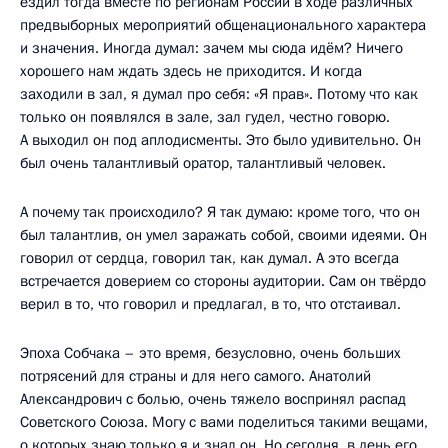
ездил тогда вместе по регионам России в ходе различных
предвыборных мероприятий общенационального характера
и значения. Иногда думал: зачем мы сюда идём? Ничего
хорошего нам ждать здесь не приходится. И когда
заходили в зал, я думал про себя: «Я прав». Потому что как
только он появлялся в зале, зал гудел, честно говорю.
А выходил он под аплодисменты. Это было удивительно. Он
был очень талантливый оратор, талантливый человек.
А почему так происходило? Я так думаю: кроме того, что он
был талантлив, он умел заражать собой, своими идеями. Он
говорил от сердца, говорил так, как думал. А это всегда
встречается доверием со стороны аудитории. Сам он твёрдо
верил в то, что говорил и предлагал, в то, что отстаивал.
Эпоха Собчака – это время, безусловно, очень больших
потрясений для страны и для него самого. Анатолий
Александрович с болью, очень тяжело воспринял распад
Советского Союза. Могу с вами поделиться такими вещами,
о которых знаю только я и знал он. Но сегодня, в день его