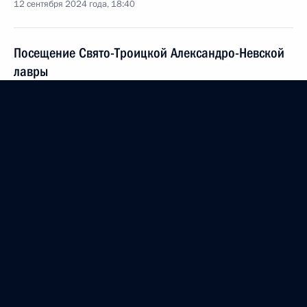
12 сентября 2024 года, 18:40
Посещение Свято-Троицкой Александро-Невской
лавры
12 сентября 2024 года, 17:40
Рабочая поездка в Санкт-Петербург
12 − 13 сентября 2024 года
Встреча с представителями государств БРИКС,
курирующими вопросы безопасности
12 сентября 2024 года, 11:25