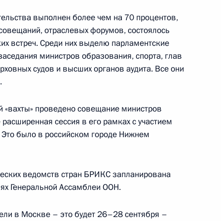
ельства выполнен более чем на 70 процентов,
г
совещаний, отраслевых форумов, состоялось
их встреч. Среди них выделю парламентские
аседания министров образования, спорта, глав
рховных судов и высших органов аудита. Все они
.
ербурга Александром
й «вахты» проведено совещание министров
 расширенная сессия в его рамках с участием
. Это было в российском городе Нижнем
омплекса Ораниенбаум
ческих ведомств стран БРИКС запланирована
лях Генеральной Ассамблеи ООН.
ели в Москве – это будет 26–28 сентября –