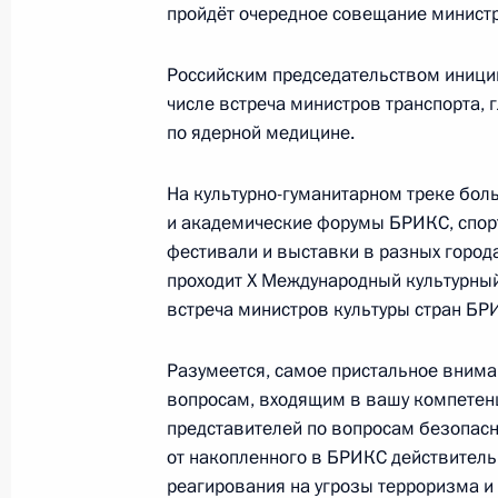
пройдёт очередное совещание министр
Показа
Российским председательством иници
числе встреча министров транспорта, 
по ядерной медицине.
Встреча с военнослужащими Во
На культурно-гуманитарном треке бол
26 июля 2026 года
и академические форумы БРИКС, спор
фестивали и выставки в разных городах
проходит X Международный культурный
встреча министров культуры стран БР
Разделы сайта
Информацион
Разумеется, самое пристальное внима
Президента
ресурсы
России
Президента Ро
вопросам, входящим в вашу компетенц
представителей по вопросам безопасн
События
Президент России
от накопленного в БРИКС действитель
Текущий ресурс
Структура
реагирования на угрозы терроризма и