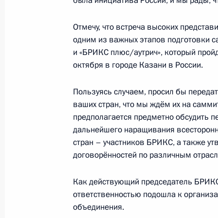
была инициатива России, и мы рады, ч
Встреча с представителями госуда
Отмечу, что встреча высоких представ
вопросы безопасности
одним из важных этапов подготовки 
и «БРИКС плюс/аутрич», который прой
12 сентября 2024 года, 11:25
октября в городе Казани в России.
Пользуясь случаем, просил бы переда
Органы исполнительной власти Мос
ваших стран, что мы ждём их на саммит
и Севастополя наделены полномоч
предполагается предметно обсудить п
об административных правонаруше
дальнейшего наращивания всесторонн
требований к установке и эксплуа
стран – участников БРИКС, а также ут
договорённостей по различным отрасл
8 августа 2024 года, 15:30
Как действующий председатель БРИКС
ответственностью подошла к организа
Посещение Свято-Троицкой Алекса
объединения.
28 июля 2024 года, 13:25