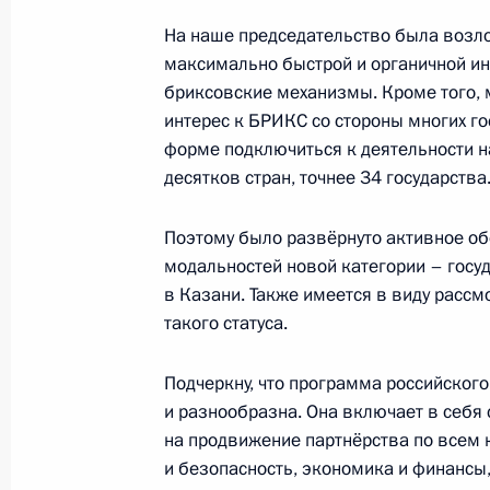
На наше председательство была возло
максимально быстрой и органичной ин
бриксовские механизмы. Кроме того, 
Открытие памятника адмиралу Фёд
интерес к БРИКС со стороны многих гос
28 июля 2024 года, 12:40
форме подключиться к деятельности 
десятков стран, точнее 34 государства
Главный военно-морской парад
Поэтому было развёрнуто активное о
модальностей новой категории – госуд
28 июля 2024 года, 12:00
в Казани. Также имеется в виду рассм
такого статуса.
Указ о проведении Главного военн
Подчеркну, что программа российског
в 2024 году
и разнообразна. Она включает в себя
на продвижение партнёрства по всем
27 июля 2024 года, 16:40
и безопасность, экономика и финансы,