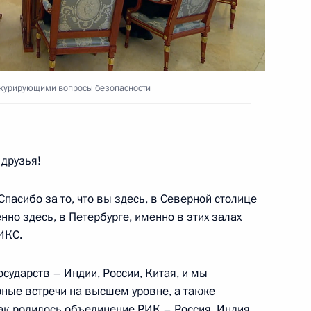
ционного Суда Валерием
, курирующими вопросы безопасности
ндром Даниловым
друзья!
Спасибо за то, что вы здесь, в Северной столице
нно здесь, в Петербурге, именно в этих залах
кадемии имени С.М.Кирова
ИКС.
осударств – Индии, России, Китая, и мы
ные встречи на высшем уровне, а также
И
ак родилось объединение РИК – Россия, Индия,