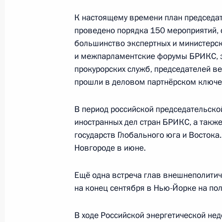
К настоящему времени план председат
Рабочая поездка в Санкт-Петербур
проведено порядка 150 мероприятий, 
11 июля 2024 года
большинство экспертных и министерск
и межпарламентские форумы БРИКС, з
прокурорских служб, председателей ве
прошли в деловом партнёрском ключе
Встреча с губернатором Санкт-Пет
Бегловым
В период российской председательско
11 июля 2024 года, 22:50
иностранных дел стран БРИКС, а также
государств Глобального юга и Востока
Новгороде в июне.
Посещение дворцово-паркового к
Ещё одна встреча глав внешнеполити
11 июля 2024 года, 20:50
на конец сентября в Нью-Йорке на по
В ходе Российской энергетической нед