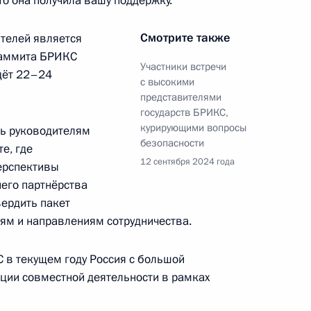
то она получила вашу поддержку.
рств БРИКС, курирующими
Смотрите также
ителей является
саммита БРИКС
Участники встречи
дёт 22–24
с высокими
представителями
государств БРИКС,
курирующими вопросы
ть руководителям
квы, Санкт-Петербурга
безопасности
е, где
иями по рассмотрению дел
12 сентября 2024 года
ерспективы
ниях в части нарушения
его партнёрства
тации рекламных конструкций
вердить пакет
ям и направлениям сотрудничества.
 в текущем году Россия с большой
ции совместной деятельности в рамках
ндро-Невской лавры