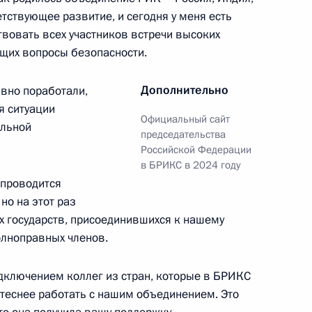
етствующее развитие, и сегодня у меня есть
твовать всех участников встречи высоких
щих вопросы безопасности.
динённых культур
Дополнительно
ивно поработали,
я ситуации
Официальный сайт
альной
председательства
Российской Федерации
в БРИКС в 2024 году
ндро-Невской лавры
я проводится
но на этот раз
х государств, присоединившихся к нашему
олноправных членов.
г
одключением коллег из стран, которые в БРИКС
я теснее работать с нашим объединением. Это