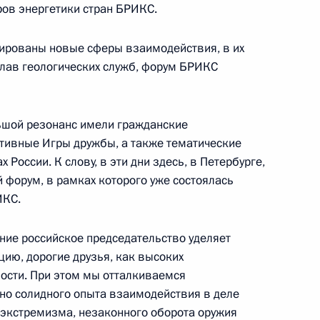
ов энергетики стран БРИКС.
ть предыдущие материалы
ированы новые сферы взаимодействия, в их
глав геологических служб, форум БРИКС
енно-Морского Флота
ьшой резонанс имели гражданские
тивные Игры дружбы, а также тематические
 России. К слову, в эти дни здесь, в Петербурге,
 форум, в рамках которого уже состоялась
ИКС.
ные
Официальные
Правовая и
ние российское председательство уделяет
сетевые ресурсы
техническая
ссии
Президента России
информация
ию, дорогие друзья, как высоких
ости. При этом мы отталкиваемся
MAX
О портале
но солидного опыта взаимодействия в деле
ВКонтакте
Об использовании
 экстремизма, незаконного оборота оружия