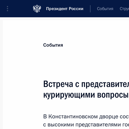
Президент России
События
Стру
Материалы по выбранной теме
События
Санкт-Петербург,
538 результатов
Встреча с представите
Показа
курирующими вопросы
Заседание Военно-промышленной к
развития БПЛА специального назн
В Константиновском дворце сос
с высокими представителями г
19 сентября 2024 года, 16:10