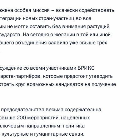
жена особая миссия – всячески содействовать
теграции новых стран-участниц во все
мы не могли оставить без внимания растущий
ору Ушакову
ударств. На сегодня о желании в той или иной
нашего объединения заявило уже свыше трёх
.
бсуждение со всеми участниками БРИКС
арств-партнёров, которые предстоит утвердить
отреть круг возможных кандидатов на получение
о-морского парада
о председательства весьма содержательна
 свыше 200 мероприятий, нацеленных
 ключевым направлениям: политика
 культурные и гуманитарные связи.