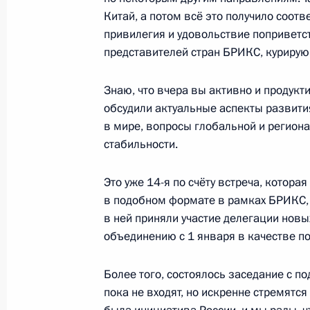
Китай, а потом всё это получило соотв
12 сентября 2024 года, 18:55
привилегия и удовольствие поприветс
представителей стран БРИКС, курирую
Пленарное заседание Форума объе
Знаю, что вчера вы активно и продукт
обсудили актуальные аспекты развити
12 сентября 2024 года, 18:40
в мире, вопросы глобальной и регион
стабильности.
Посещение Свято-Троицкой Алекса
Это уже 14-я по счёту встреча, котора
12 сентября 2024 года, 17:40
в подобном формате в рамках БРИКС, 
в ней приняли участие делегации новы
объединению с 1 января в качестве п
Рабочая поездка в Санкт-Петербур
Более того, состоялось заседание с п
12 − 13 сентября 2024 года
пока не входят, но искренне стремятс