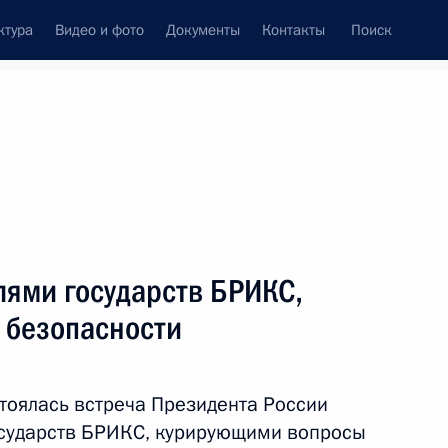
ктура
Видео и фото
Документы
Контакты
Поиск
Все темы
Подписаться на ленту
лями государств БРИКС,
ть следующие материалы
 безопасности
омиссии по вопросу
ачения
тоялась встреча Президента России
осударств БРИКС, курирующими вопросы