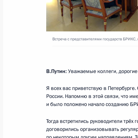
Встреча с Председателем Конститу
Зорькиным
13 сентября 2024 года, 09:00
Встреча с представителями государств БРИКС
Встреча с подполковником Алекса
12 сентября 2024 года, 20:10
В.Путин:
Уважаемые коллеги, дорогие 
Я всех вас приветствую в Петербурге. 
России. Напомню в этой связи, что име
Посещение Военно-медицинской а
и было положено начало созданию БР
12 сентября 2024 года, 19:30
Тогда встретились руководители трёх г
договорились организовывать регуляр
Ответ на вопрос представителя СМ
по некоторым другим направлениям. Т