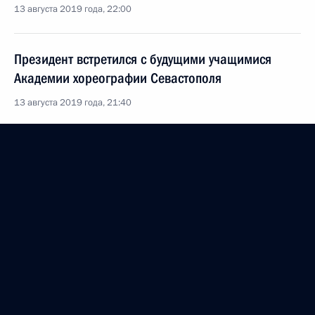
13 августа 2019 года, 22:00
Президент встретился с будущими учащимися
Академии хореографии Севастополя
13 августа 2019 года, 21:40
Встреча с Валерием Абрамовым и Виктором
Переваловым
13 августа 2019 года, 20:00
Встреча с врио губернатора Севастополя
Михаилом Развожаевым
12 августа 2019 года, 15:00