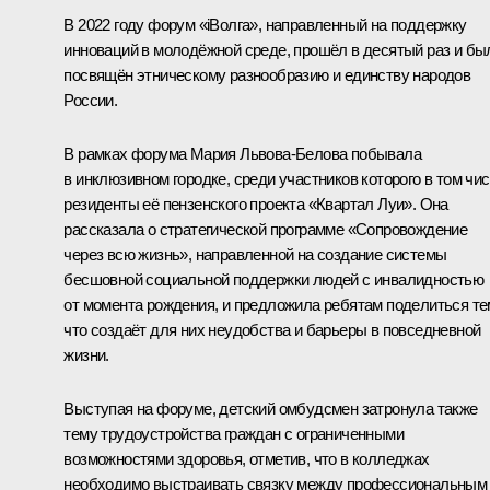
В 2022 году форум «iВолга», направленный на поддержку
инноваций в молодёжной среде, прошёл в десятый раз и бы
посвящён этническому разнообразию и единству народов
России.
В рамках форума
Мария Львова-Белова
побывала
в инклюзивном городке, среди участников которого в том чи
резиденты её пензенского проекта «Квартал Луи». Она
рассказала о стратегической программе «Сопровождение
через всю жизнь», направленной на создание системы
бесшовной социальной поддержки людей с инвалидностью
от момента рождения, и предложила ребятам поделиться те
что создаёт для них неудобства и барьеры в повседневной
жизни.
Выступая на форуме, детский омбудсмен затронула также
тему трудоустройства граждан с ограниченными
возможностями здоровья, отметив, что в колледжах
необходимо выстраивать связку между профессиональным