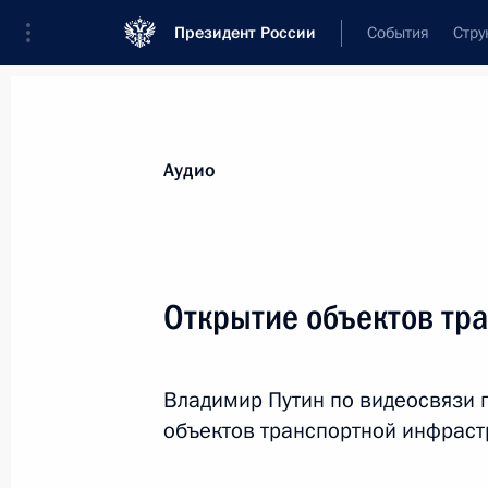
Президент России
События
Стру
Видеозаписи
Фотографии
Аудиозапи
Все материалы
Выступления
Совещан
Аудио
Показа
Открытие объектов тр
Возложение цветов к Могил
Владимир Путин по видеосвязи 
Неизвестного Солдата
объектов транспортной инфраст