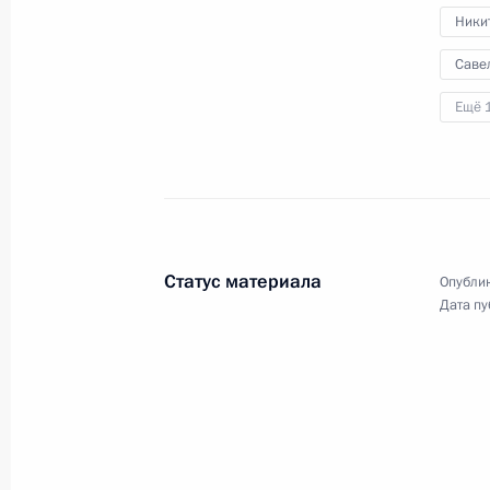
Ники
Саве
27 марта 2026 года
Аудио, 11 мин.
Ещё 
В Большом зале Государственного
Кремлёвского дворца Президент
выступил на торжественном
вечере, посвящённом 10-летию
Росгвардии.
Статус материала
Опублик
Дата пу
Вручение премий
Президента молодым
деятелям культуры
и за произведения для детей