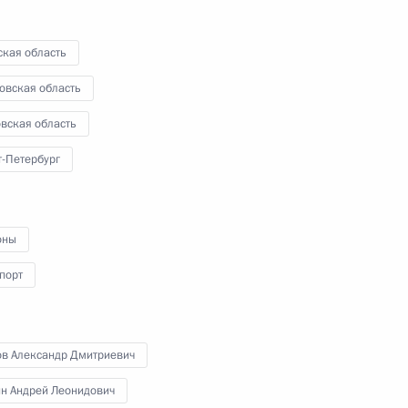
31 марта 2026 года
Аудио, 28 мин.
ская область
Владимир Путин по видеосвязи
овская область
принял участие в церемонии
открытия объектов транспортной
вская область
инфраструктуры.
т-Петербург
оны
порт
Открытие Азербайджанского
ов Александр Дмитриевич
музыкально-драматического
ин Андрей Леонидович
театра в Дербенте