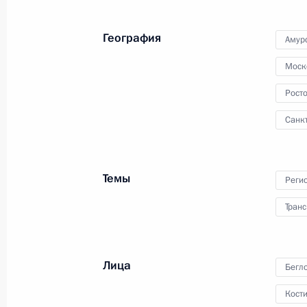
21 апреля 2026 года
Аудио, 15 мин.
География
Амур
В День местного самоуправления
Моск
Владимир Путин выступил
на третьем Всероссийском
Росто
муниципальном форуме «Малая
родина – сила России» и принял
Санк
участие в церемонии награждения
победителя премии «Служение»
в номинации «Мужество
и героизм – на благо служения
Темы
Реги
Родине».
Транс
10-летие Росгвардии
Лица
Бегл
Кост