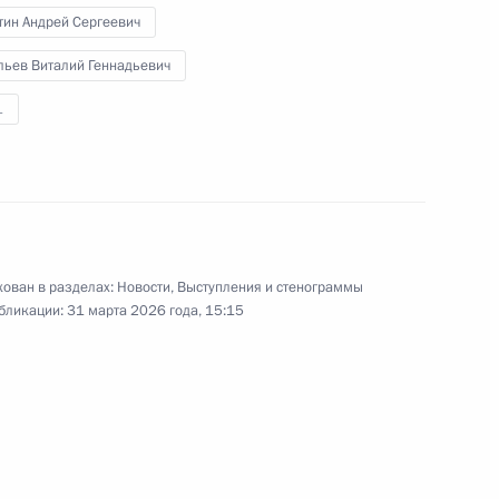
тин Андрей Сергеевич
льев Виталий Геннадьевич
27 марта 2026 года
Аудио, 9 мин.
1
Президент по видеосвязи принял
участие в открытии после
реконструкции Азербайджанского
государственного музыкально-
драматического театра
в Дербенте.
ован в разделах:
Новости
,
Выступления и стенограммы
бликации:
31 марта 2026 года, 15:15
Вручение государственных наград
победителям и призёрам ХIV
Паралимпийских зимних игр