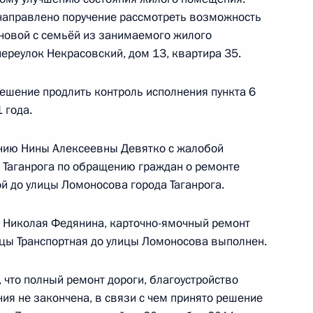
 мероприятий по реализации
а направлено поручение рассмотреть возможность
гам работы мобильной
новой с семьёй из занимаемого жилого
тове-на-Дону
переулок Некрасовский, дом 13, квартира 35.
шение продлить контроль исполнения пункта 6
 года.
еречня поручений по итогам
ению Нины Алексеевны Девятко с жалобой
дента в Ростовской области
 Таганрога по обращению граждан о ремонте
ой до улицы Ломоносова города Таганрога.
а Николая Федянина, карточно-ямочный ремонт
лицы Транспортная до улицы Ломоносова выполнен.
вопросам охраны окружающей
 мобильной приёмной
 что полный ремонт дороги, благоустройство
стовской области
ния не закончена, в связи с чем принято решение