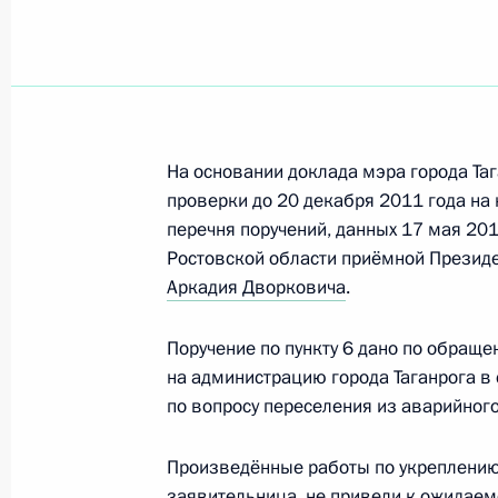
11 ноября 2011 года, 17:50
Об исполнении поручения по вопр
среды, данного по итогам работы
На основании доклада мэра города Та
Президента в городе Таганроге Ро
проверки до 20 декабря 2011 года на 
10 ноября 2011 года, 10:40
перечня поручений, данных 17 мая 201
Ростовской области приёмной Презид
Аркадия Дворковича
.
О продолжении контроля исполнени
Поручение по пункту 6 дано по обра
пункта 6 перечня поручений, данны
на администрацию города Таганрога в
мобильной приёмной Президента в
по вопросу переселения из аварийного
10 ноября 2011 года, 10:10
Произведённые работы по укреплению
заявительница, не привели к ожидае