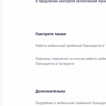
о продлении контроля исполнения пунк
Об исполнении пункта 8 перечня п
работы мобильной приёмной Прези
Ростовской области
Смотрите также
4 ноября 2011 года, 17:40
Работа мобильной приёмной Президента в 
Перечень поручений по итогам работы моб
Городам Коврову, Ломоносову, Тага
Президента в Таганроге
Камчатскому присвоено почётное з
славы»
4 ноября 2011 года, 10:00
Дополнительно
Подробнее о мобильной приёмной Президе
О продлении контроля исполнения 