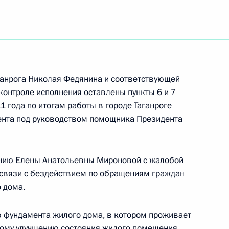
осам охраны окружающей
 мобильной приёмной
ганрога Николая Федянина и соответствующей
стовской области
контроле исполнения оставлены пункты 6 и 7
1 года по итогам работы в городе Таганроге
ента под руководством помощника Президента
я пункта 4 и об исполнении
щению Елены Анатольевны Мироновой с жалобой
х по итогам работы
 связи с бездействием по обращениям граждан
 Ростовской области
 дома.
 фундамента жилого дома, в котором проживает
мому улучшению состояния жилого помещения.