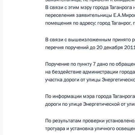
О ходе исполнения пункта 3 плана
В связи с этим мэру города Таганрог
перечня поручений, данных по ито
переселения заявительницы Е.А.Миро
приёмной Президента в городе Рос
помещения по адресу: город Таганрог, 
5 ноября 2011 года, 12:30
В связи с вышеизложенным принято ре
перечня поручений до 20 декабря 2011
О ходе исполнения пунктов 4 и 6 п
Поручение по пункту 7 дано по обращ
работы мобильной приёмной Прези
на бездействие администрации города
5 ноября 2011 года, 12:20
участка дороги от улицы Энергетическ
По информации мэра города Таганрог
дороги по улице Энергетической от у
О ходе исполнения поручения по 
среды, данного по итогам работы
По результатам проверки установлено,
Президента в городе Таганроге Ро
тротуара и установка уличного освеще
5 ноября 2011 года, 12:00