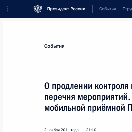
Президент России
События
Стру
Материалы по выбранной теме
События
Ростовская область,
159 результат
О продлении контроля 
Показа
перечня мероприятий, 
мобильной приёмной П
Исполнен пункт 3 плана мероприят
поручений, данных по итогам раб
Президента в городе Ростове-на-Д
2 ноября 2011 года
21:10