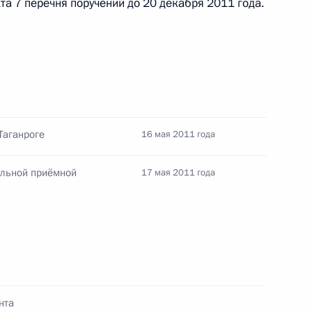
та 7 перечня поручений до 20 декабря 2011 года.
оручений, данных по итогам
дента в городе Таганроге
Таганроге
16 мая 2011 года
ильной приёмной
17 мая 2011 года
нрогу и Петропавловску-
вание «Город воинской
нта
пунктов 6 и 7 перечня