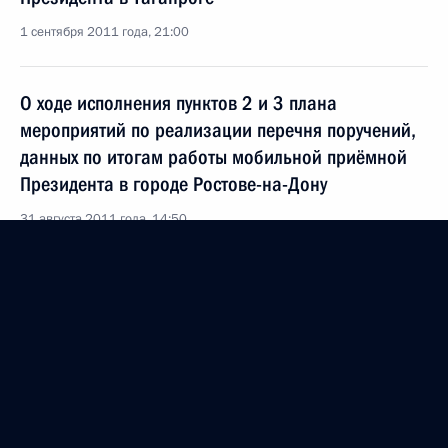
1 сентября 2011 года, 21:00
О ходе исполнения пунктов 2 и 3 плана
мероприятий по реализации перечня поручений,
данных по итогам работы мобильной приёмной
Президента в городе Ростове-на-Дону
31 августа 2011 года, 14:50
Об исполнении пунктов 2 и 8 перечня поручений,
данных по итогам работы мобильной приёмной
Президента в Таганроге, и продлении контроля
исполнения поручения по улучшению
экологической обстановки в Ростовской области
30 августа 2011 года, 20:40