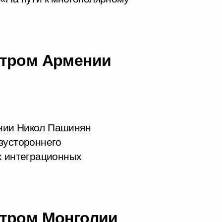
стром Армении
нии Никол Пашинян
вустороннего
х интеграционных
стром Монголии