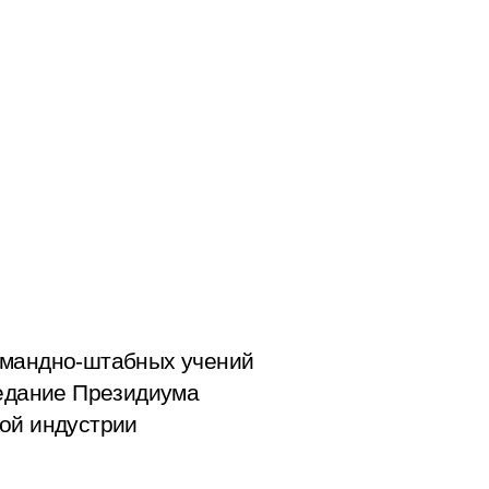
командно-штабных учений
седание Президиума
кой индустрии