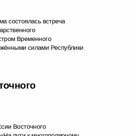
ма состоялась встреча
арственного
стром Временного
ужёнными силами Республики
точного
ссии Восточного
«На пути к многополярному