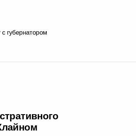
у с губернатором
стративного
Хлайном