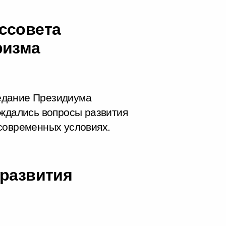
ссовета
ризма
едание Президиума
уждались вопросы развития
современных условиях.
 развития