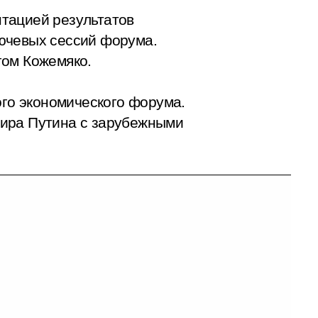
тацией результатов
ючевых сессий форума.
гом Кожемяко.
ого экономического форума.
мира Путина с зарубежными