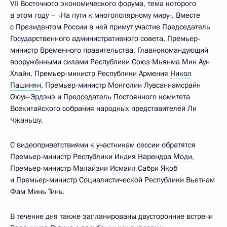
VII Восточного экономического форума, тема которого
в этом году – «На пути к многополярному миру». Вместе
с Президентом России в ней примут участие Председатель
Государственного административного совета, Премьер-
министр Временного правительства, Главнокомандующий
вооружёнными силами Республики Союз Мьянма Мин Аун
Хлайн, Премьер-министр Республики Армения
Никол
Пашинян
, Премьер-министр Монголии Лувсаннамсрайн
Оюун-Эрдэнэ и Председатель Постоянного комитета
Всекитайского собрания народных представителей Ли
Чжаньшу.
С видеоприветствиями к участникам сессии обратятся
Премьер-министр Республики Индия
Нарендра Моди
,
Премьер-министр Малайзии Исмаил Сабри Якоб
и Премьер-министр Социалистической Республики Вьетнам
Фам Минь Тинь.
В течение дня также запланированы двусторонние встречи