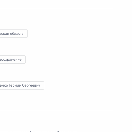
но исполняющим обязанности
вская область
Орловской области Вадимом
воохранение
енко Герман Сергеевич
ю область