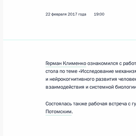
28 января 2025 года, 20:00
22 февраля 2017 года
19:00
Встреча с губернатором Орловско
8 июня 2023 года, 14:10
Герман Клименко
ознакомился с работо
Встреча с врио главы Орловской 
стола по теме «Исследование механиз
4 сентября 2018 года, 13:45
и нейрокогнитивного развития челов
взаимодействия и системной биологии
Состоялась также рабочая встреча с 
Встреча с Андреем Клычковым
Потомским
.
5 октября 2017 года, 17:45