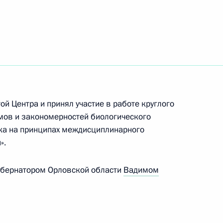
й области Андреем Клычковым
й Центра и принял участие в работе круглого
области Андреем Клычковым
мов и закономерностей биологического
ека на принципах междисциплинарного
».
губернатором Орловской области
Вадимом