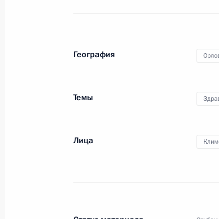
Андрей Клычков назначен времен
губернатора Орловской области
5 октября 2017 года, 17:40
География
Орло
Рабочая встреча с губернатором 
Темы
Потомским
Здра
6 июля 2017 года, 18:20
Лица
Клим
Герман Клименко посетил Орловску
22 февраля 2017 года, 19:00