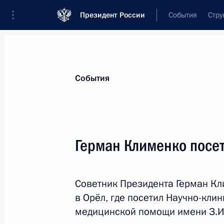
Президент России
События
Стру
Материалы по выбранной теме
События
Орловская область,
29 результатов
Герман Клименко посе
Встреча с губернатором Орловско
16 февраля 2026 года, 13:40
Советник Президента Герман К
в Орёл, где посетил Научно-кл
Мария Львова-Белова посетила Ор
медицинской помощи имени З.И