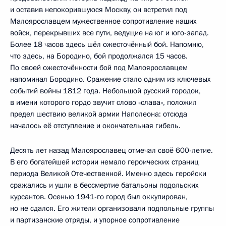
и оставив непокорившуюся Москву, он встретил под
Малоярославцем мужественное сопротивление наших
войск, перекрывших все пути, ведущие на юг и юго-запад.
Более 18 часов здесь шёл ожесточённый бой. Напомню,
что здесь, на Бородино, бой продолжался 15 часов.
По своей ожесточённости бой под Малоярославцем
напоминал Бородино. Сражение стало одним из ключевых
событий войны 1812 года. Небольшой русский городок,
в имени которого гордо звучит слово «слава», положил
предел шествию великой армии Наполеона: отсюда
началось её отступление и окончательная гибель.
Десять лет назад Малоярославец отмечал своё 600-летие.
В его богатейшей истории немало героических страниц
периода Великой Отечественной. Именно здесь геройски
сражались и ушли в бессмертие батальоны подольских
курсантов. Осенью 1941-го город был оккупирован,
но не сдался. Его жители организовали подпольные группы
и партизанские отряды, и упорное сопротивление