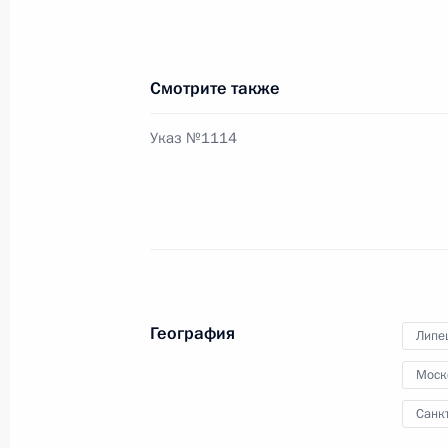
Об исполнении поручения Президе
инфраструктурных условий для стр
4 февраля 2013 года, 19:30
Смотрите также
Указ №1114
Об исполнении поручения Президен
связанных с развитием инфрастру
региона
11 декабря 2012 года, 18:30
География
Липе
Об исполнении поручения Президе
показателей оценки инфраструкту
Моск
финансовых центров в Москве и М
Санк
11 декабря 2012 года, 18:00