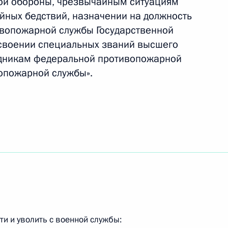
ой обороны, чрезвычайным ситуациям
йных бедствий, назначении на должность
ивопожарной службы Государственной
вещания о реализации
своении специальных званий высшего
инфраструктуры Москвы
удникам федеральной противопожарной
опожарной службы».
МВД
бязанности губернатора
обьёвым
и и уволить с военной службы: