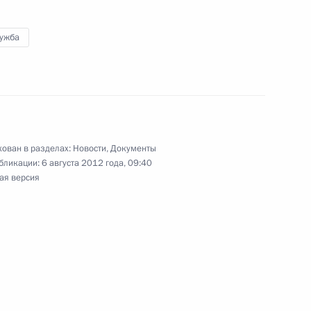
лужба
ых органах Федеральной
наркотиков
ован в разделах:
Новости
,
Документы
няющим обязанности
бликации:
6 августа 2012 года, 09:40
ая версия
й области Сергеем Шойгу