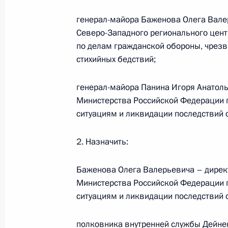
26 апреля 2013 года, 18:15
генерал-майора Баженова Олега Вале
Северо-Западного регионального цен
по делам гражданской обороны, чрез
Об исполнении поручения Президе
стихийных бедствий;
на реализацию инфраструктурных п
Москвы и Московской области
генерал-майора Панина Игоря Анатоль
24 апреля 2013 года, 15:10
Министерства Российской Федерации 
ситуациям и ликвидации последствий 
Рабочая встреча с исполняющим о
2. Назначить:
Московской области Андреем Вор
Баженова Олега Валерьевича – дирек
11 апреля 2013 года, 08:20
Министерства Российской Федерации 
ситуациям и ликвидации последствий 
Кадровые изменения в системе МВ
полковника внутренней службы Дейнек