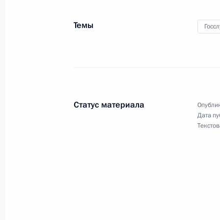
Темы
Госс
Кадровые изменения в региональн
службы по контролю за оборотом 
16 ноября 2012 года, 10:45
Статус материала
Опублик
Андрей Воробьёв назначен испол
Дата пу
губернатора Московской области
Текстов
8 ноября 2012 года, 15:50
Встреча с губернатором Московско
10 октября 2012 года, 09:05