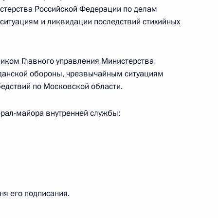
стерства Российской Федерации по делам
ситуациям и ликвидации последствий стихийных
та о продлении до 1 января
ником Главного управления Министерства
верждения документов
данской обороны, чрезвычайным ситуациям
 градостроительного
бедствий по Московской области.
и
ерал-майора внутренней службы:
бязанности губернатора
обьёвым
дня его подписания.