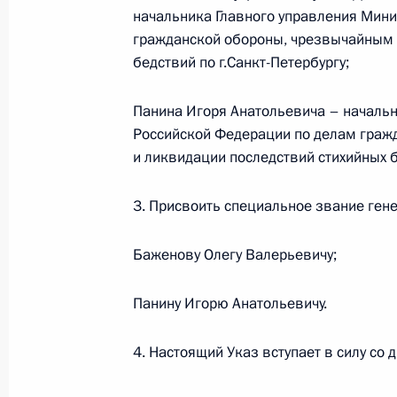
9 апреля 2013 года, 10:30
начальника Главного управления Мини
гражданской обороны, чрезвычайным 
бедствий по г.Санкт-Петербургу;
Об исполнении поручения Президен
Панина Игоря Анатольевича – началь
2014 года сроков разработки и ут
Российской Федерации по делам граж
территориального планирования и
и ликвидации последствий стихийных 
зонирования в Московской област
13 марта 2013 года, 15:40
3. Присвоить специальное звание ген
Баженову Олегу Валерьевичу;
Рабочая встреча с исполняющим о
Московской области Андреем Вор
Панину Игорю Анатольевичу.
20 февраля 2013 года, 17:45
4. Настоящий Указ вступает в силу со 