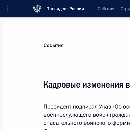
Президент России
События
Стру
Материалы по выбранной теме
События
Московская область,
199 результа
Кадровые изменения в
Показа
Президент подписал Указ «Об о
Встреча с избранными главами суб
военнослужащего войск гражда
Федерации
спасательного воинского форм
10 сентября 2013 года, 16:00