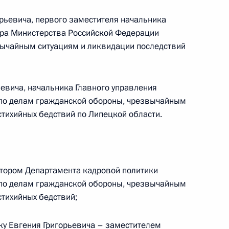
рьевича, первого заместителя начальника
тра Министерства Российской Федерации
вычайным ситуациям и ликвидации последствий
нта, направленного
роектов на территории
евича, начальника Главного управления
по делам гражданской обороны, чрезвычайным
стихийных бедствий по Липецкой области.
бязанности губернатора
обьёвым
тором Департамента кадровой политики
по делам гражданской обороны, чрезвычайным
стихийных бедствий;
Д
у Евгения Григорьевича – заместителем