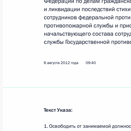
Федерации по делам гражданск
и ликвидации последствий стихи
сотрудников федеральной прот
Перечень поручений по итогам со
противопожарной службы и при
проектов развития транспортной 
начальствующего состава сотр
и Московской области
службы Государственной против
30 августа 2013 года, 19:00
6 августа 2012 года
09:40
Кадровые изменения в структуре 
9 мая 2013 года, 11:20
Текст Указа:
Рабочая встреча с исполняющим о
Московской области Андреем Вор
1. Освободить от занимаемой должност