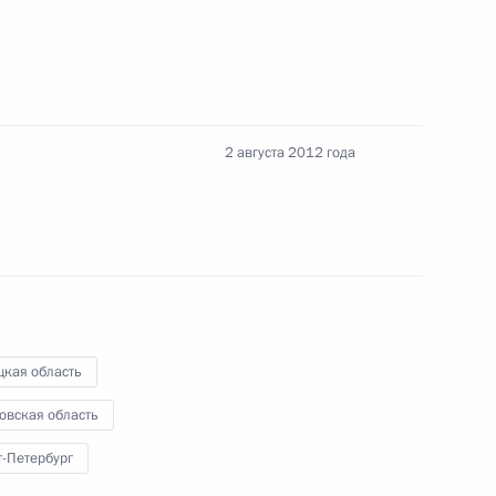
нта об обеспечении
оительства объектов МФЦ
2 августа 2012 года
та по анализу госпрограмм,
ктуры Москвы и Московского
цкая область
нта по достижению целевых
ры ведущих мировых
овская область
осковском регионе
т-Петербург