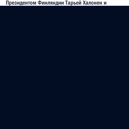
Президентом Финляндии Тарьей Халонен и
Премьер-министром Венгрии Ференцем
Дюрчанем
19 июля 2007 года
Поездка в Мордовию и Удмуртию
10 августа 2006 года
Президент России
Версия официального сайта для мобильных устройств