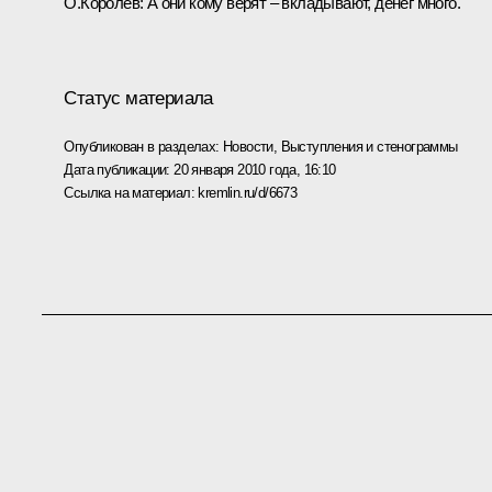
О.Королёв:
А они кому верят –­­ вкладывают, денег много.
Статус материала
Опубликован в разделах:
Новости
,
Выступления и стенограммы
Дата публикации:
20 января 2010 года, 16:10
Ссылка на материал:
kremlin.ru/d/6673