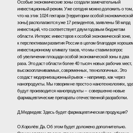
Особые экономические зоны создали замечательный
инвестиционный режим. Уже сегодня можно доложить о том,
что на этих 1024 гектарах [территории особой экономической
зоны] располагаются уже 17 резидентов, заявлены 58 млрд
инвестиций, что соответствует двум годовым бюджетам
области. Интерес инвесторов к особой экономической зоне,
к перспективам развития России в целом благодаря хороше
инвестиционному климату таков, что мы ставим вопрос
об увеличении площади особой экономической зоны в два
раза. Это даст области более 40 тысяч новых рабочих мест,
высокооплачиваемых, современных, технологичных. Это
создаст модернизационный рывок – например, как через
нанопродукты. Мы говорим не просто о нанотехнологиях, зд
будут производится нанопродукты – ­ совершенно новые
фармацевтические препараты отечественной разработки.
Д.Медведев:
Здесь будет фармацевтическая продукция?
О.Королёв:
Да. Об этом будет доложено дополнительно.