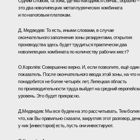
Одним словом, та зона, где мы находимся сейчас, образно –
это два новолипецких металлургических комбината
и по налоговым платежам.
Д. Медведев:
То есть, иными словами, в случае
окончательного заполнения зоны резидентами, открытия
производства здесь будет трудиться практически два
новолипецких комбината по количеству рабочих мест?
О.Королёв:
Совершенно верно. И, если позволите, ещё один
показатель. После окончательного ввода этой зоны, на что 
понадобится не более четырёх лет, Липецкая область
по производительности труда выйдет на средний европейск
уровень. Это будет прекрасно.
Д.Медведев:
Мы все будем на это рассчитывать. Тем более
что, как Вы правильно сказали, закругляя этот разговор, ден
у них [инвесторов] есть, пусть они инвестируют.