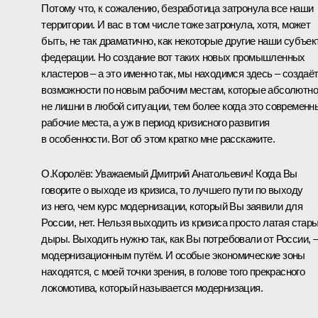
Потому что, к сожалению, безработица затронула все наши
территории. И вас в том числе тоже затронула, хотя, может
быть, не так драматично, как некоторые другие наши субъе
федерации. Но создание вот таких новых промышленных
кластеров ­­­­– а это именно так, мы находимся здесь – создаё
возможности по новым рабочим местам, которые абсолютно
не лишни в любой ситуации, тем более когда это современн
рабочие места, а уж в период кризисного развития
в особенности. Вот об этом кратко мне расскажите.
О.Королёв:
Уважаемый Дмитрий Анатольевич! Когда Вы
говорите о выходе из кризиса, то лучшего пути по выходу
из него, чем курс модернизации, который Вы заявили для
России, нет. Нельзя выходить из кризиса просто латая стар
дыры. Выходить нужно так, как Вы потребовали от России, 
модернизационным путём. И особые экономические зоны
находятся, с моей точки зрения, в голове того прекрасного
локомотива, который называется модернизация.