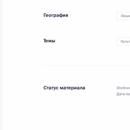
15 июля 2013 года
17 фото
География
Лени
Темы
Куль
Статус материала
Опублик
Дата пу
Рабочая поездка в Санкт-
Петербург