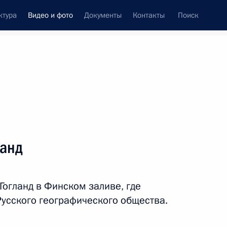
ктура
Видео и фото
Документы
Контакты
Поиск
си
встречи
Церемонии
июль, 2013
ть следующие материалы
ланд
Поездка в Сахалинскую
Гогланд в Финском заливе, где
область
Русского географического общества.