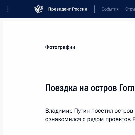
Президент России
События
Стру
Видеозаписи
Фотографии
Аудиозапи
Все материалы
Поездки
Совещания, 
Фотографии
Показа
Поездка на остров Гог
Поездка в Забайкальский
Владимир Путин посетил остров 
край
ознакомился с рядом проектов 