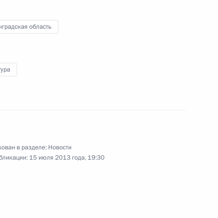
25 июня 2013 года
19 фото
нградская область
тура
ован в разделе:
Новости
бликации:
15 июля 2013 года, 19:30
Визит в Великобританию и
Северную Ирландию.
Саммит «Группы восьми»