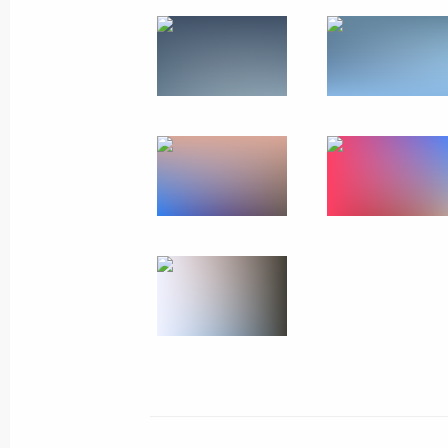
16 июля 2013 года
24 фото
Поездка на остров Гогланд