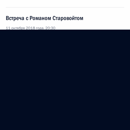
Встреча с Романом Старовойтом
11 октября 2018 года, 20:30
Поездка в Курск
23 августа 2018 года
Встреча с представителями поискового движения
России и ветеранами Великой Отечественной
войны
23 августа 2018 года, 19:30
Празднование 75-летия победы в Курской битве