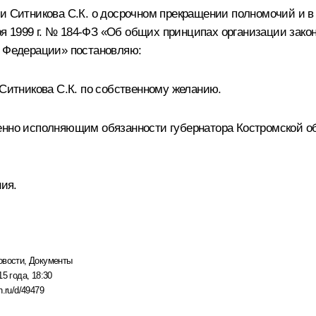
и Ситникова С.К. о досрочном прекращении полномочий и в 
ября 1999 г. № 184-ФЗ «Об общих принципах организации за
й Федерации» постановляю:
 Ситникова С.К. по собственному желанию.
енно исполняющим обязанности губернатора Костромской об
ния.
овости
,
Документы
15 года, 18:30
n.ru/d/49479