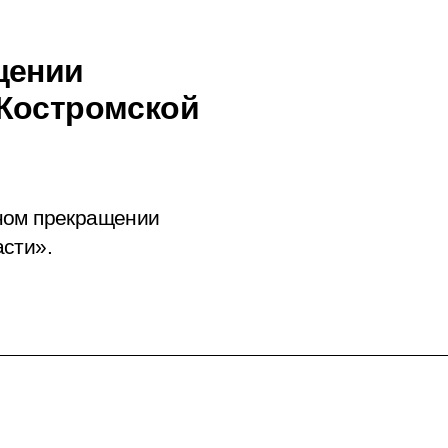
щении
 Костромской
ном прекращении
сти».