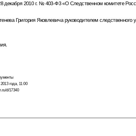
 28 декабря 2010 г. № 403-Ф3 «О Следственном комитете Ро
итенева Григория Яковлевича руководителем следственного 
ния.
кументы
2013 года, 11:00
n.ru/d/17340