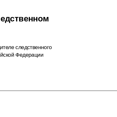
ледственном
ителе следственного
ийской Федерации