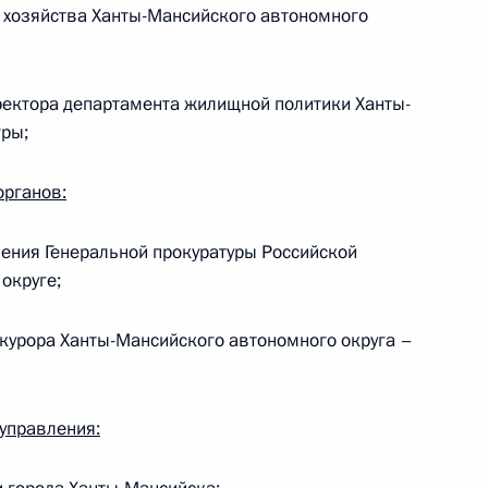
 хозяйства Ханты-Мансийского автономного
ректора департамента жилищной политики Ханты-
анты-Мансийского
гры;
аровой
органов:
ения Генеральной прокуратуры Российской
ые месторождения в Ханты-
округе;
курора Ханты-Мансийского автономного округа –
управления:
Думы Ханты-Мансийского
атуру Натальи Комаровой для