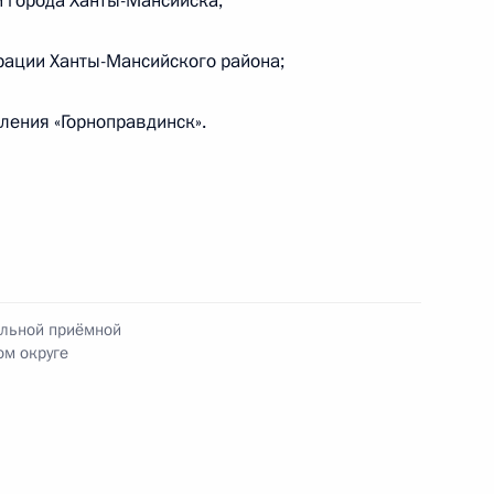
 города Ханты-Мансийска;
натора
рации Ханты-Мансийского района;
ления «Горноправдинск».
ставило Президенту
Ханты-Мансийского
ильной приёмной
конгресса финно-угорских
ом округе