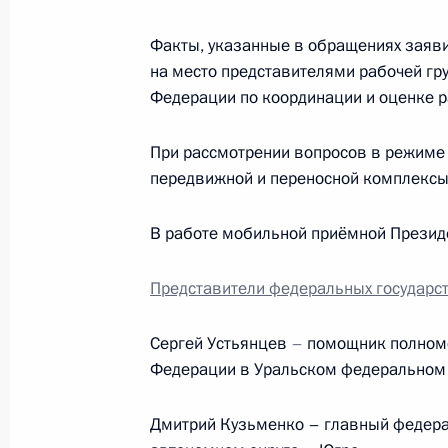
Факты, указанные в обращениях заяв
на место представителями рабочей гр
Рабочая встреча с губернатором Х
Федерации по координации и оценке р
автономного округа Натальей Ком
23 сентября 2011 года, 16:00
При рассмотрении вопросов в режиме
передвижной и переносной комплексы
Президент произвёл кадровые изме
В работе мобильной приёмной Президе
1 апреля 2011 года, 09:10
Представители федеральных государст
Сергей Устьянцев
–
помощник полномо
Руководители Минздравсоцразвити
Федерации в Уральском федеральном 
Дмитрию Медведеву об оказании 
и родственникам погибших в резул
Дмитрий Кузьменко
–
главный федера
в Сургуте