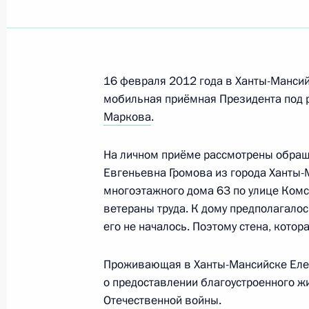
Подписан закон об увеличении чис
Мансийском автономном округе – 
16 февраля 2012 года в Ханты-Манси
мобильная приёмная Президента под
5 ноября 2014 года, 14:30
Маркова
.
На личном приёме рассмотрены обраще
Рабочая встреча с губернатором Х
Евгеньевна Громова из города Ханты-
автономного округа Натальей Ком
многоэтажного дома 63 по улице Комс
20 июня 2014 года, 14:50
ветераны труда. К дому предполагалос
его не началось. Поэтому стена, кото
Проживающая в Ханты-Мансийске Еле
Открытие Няганской ГРЭС
о предоставлении благоустроенного ж
24 сентября 2013 года, 21:00
Отечественной войны.