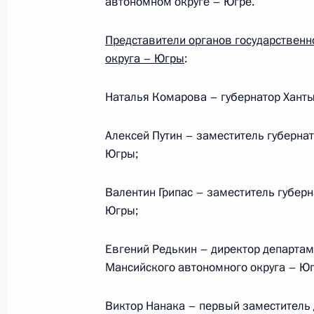
автономном округе – Югре.
2 января 2011 года, 08:30
Представители органов государственн
округа – Югры
:
Видеоконференция с губернатором
Наталья Комарова –
губернатор Хант
автономного округа – Югры Натал
7 июня 2010 года, 14:00
Алексей Путин
–
заместитель губерна
Югры;
Поездка в Ханты-Мансийский авто
Валентин Грипас
–
заместитель губерн
Югры;
23 марта 2010 года
Евгений Редькин
–
директор департам
Мансийского автономного округа – Ю
В ТЭКе сосредоточена значительна
повышения энергоэффективности 
Виктор Нанака –
первый заместитель