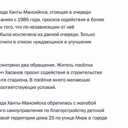
рода Ханты-Мансийска, стоящая в очереди
идента в Ханты-Мансийском
ваниях с 1985 года, просила содействия в более
 того, что по независящим от неё
 была исключена из данной очереди. Только
ючили в список нуждающихся в улучшении
резидента будет работать
смотрено два обращения. Житель посёлка
круге
ч Хасанов просил содействия в строительстве
нте стадиона. В посёлке много желающих
 соответствующих условий.
ода Ханты-Мансийска обратилась с жалобой
круге увеличено число
ого самоуправления по благоустройству детской
вой территории дома 25 по улице Мира в городе