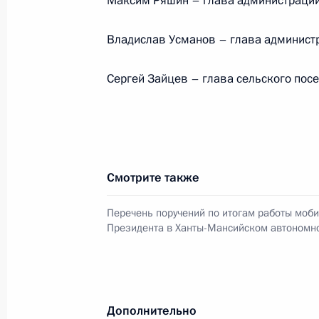
Максим Ряшин – глава администрации
наделения её полномочиями губер
8 февраля 2010 года, 16:30
Владислав Усманов
– глава админист
Сергей Зайцев – глава сельского посе
Руководство «Единой России» пред
кандидатуры на пост губернатора 
автономного округа
28 ноября 2009 года, 17:15
Смотрите также
Перечень поручений по итогам работы моб
Церемония открытия V Всемирного 
Президента в Ханты-Мансийском автономн
народов
28 июня 2008 года, 18:00
Дополнительно