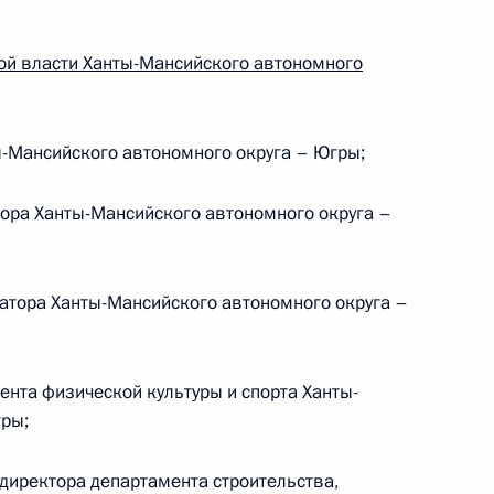
ой власти Ханты-Мансийского автономного
 Ханты-Мансийского
ы-Мансийского автономного округа – Югры;
ьей Комаровой
тора Ханты-Мансийского автономного округа –
номный округ
атора Ханты-Мансийского автономного округа –
ента физической культуры и спорта Ханты-
гры;
я часть потенциала
экономики
директора департамента строительства,