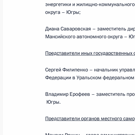
23 марта 2010 года, 17:00
энергетики и жилищно-коммунального
округа – Югры;
Диана Саваровская
–
заместитель
ди
Рабочая встреча с губернатором Х
Мансийского автономного округа – Ю
автономного округа Натальей Ком
23 марта 2010 года, 15:30
Представители иных государственных 
Сергей Филипенко
–
начальник управл
Дмитрий Медведев посетил нефтян
Федерации в Уральском федеральном 
Мансийском автономном округе
Владимир Ерофеев
–
заместитель
про
23 марта 2010 года, 14:00
Югры.
Представители органов местного само
Президент внёс на рассмотрение 
автономного округа – Югры кандид