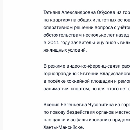
Татьяна Александровна Обухова из го
Работа мобильной приёмной През
на квартиру на общих и льготных осно
автономном округе
оперативном решении вопроса с учётом
обстоятельствам несколько лет назад
17 февраля 2012 года, 10:30
в 2011 году заявительницу вновь вкл
жилищных условий.
16 февраля мобильная приёмная П
В режиме видео-конференц-связи рас
в Ханты-Мансийском автономном о
Горноправдинск Евгений Владиславови
в посёлке хоккейной площадки и ремо
15 февраля 2012 года, 09:00
заниматься спортом, но для этого нет
Ксения Евгеньевна Чусовитина из гор
В Ханты-Мансийском автономном о
по поводу бездействия органов местн
мировых судей
площадки и асфальтированию придомо
7 декабря 2011 года, 10:00
Ханты-Мансийске.