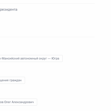
тором Ханты-Мансийского
Президента
андром Филипенко
анты-Мансийского
андром Филипенко
ы-Мансийский автономный округ — Югра
 центра рационального
щения граждан
ов Олег Александрович