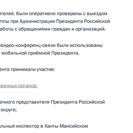
ителей, были оперативно проверены с выездом
уппы при Администрации Президента Российской
анты-Мансийского
аботы с обращениями граждан и организаций.
аровой
 видео-конференц-связи были использованы
 мобильной приёмной Президента.
нения в структуре МВД
нта принимали участие:
венных органов:
чного представителя Президента Российской
я и Минтранса доложили
округе;
помощи пострадавшим
ьтате авиакатастрофы
льный инспектор в Ханты-Мансийском