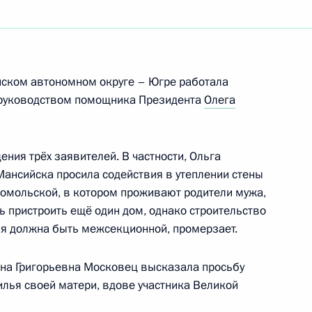
ла мировых судей в Ханты-
Югре
йском автономном округе – Югре работала
 руководством помощника Президента
Олега
ния трёх заявителей. В частности, Ольга
анты-Мансийского
Мансийска просила содействия в утеплении стены
аровой
омольской, в котором проживают родители мужа,
ь пристроить ещё один дом, однако строительство
рая должна быть межсекционной, промерзает.
на Григорьевна Московец высказала просьбу
илья своей матери, вдове участника Великой