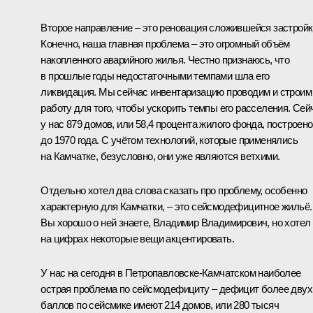
Второе направление – это реновация сложившейся застройк
Конечно, наша главная проблема – это огромный объём
накопленного аварийного жилья. Честно признаюсь, что
в прошлые годы недостаточными темпами шла его
ликвидация. Мы сейчас инвентаризацию проводим и строим
работу для того, чтобы ускорить темпы его расселения. Сей
у нас 879 домов, или 58,4 процента жилого фонда, построено
до 1970 года. С учётом технологий, которые применялись
на Камчатке, безусловно, они уже являются ветхими.
Отдельно хотел два слова сказать про проблему, особенно
характерную для Камчатки, – это сейсмодефицитное жильё.
Вы хорошо о ней знаете, Владимир Владимирович, но хотел
на цифрах некоторые вещи акцентировать.
У нас на сегодня в Петропавловске-Камчатском наиболее
острая проблема по сейсмодефициту – дефицит более двух
баллов по сейсмике имеют 214 домов, или 280 тысяч