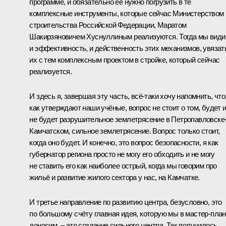
программе, и обязательно её нужно погрузить в те
комплексные инструменты, которые сейчас Министерством
строительства Российской Федерации, Маратом
Шакирзяновичем Хуснуллиным реализуются. Тогда мы вид
и эффективность, и действенность этих механизмов, увязат
их с тем комплексным проектом в стройке, который сейчас
реализуется.
И здесь я, завершая эту часть, всё-таки хочу напомнить, что
как утверждают наши учёные, вопрос не стоит о том, будет 
не будет разрушительное землетрясение в Петропавловске
Камчатском, сильное землетрясение. Вопрос только стоит,
когда оно будет. И конечно, это вопрос безопасности, я как
губернатор региона просто не могу его обходить и не могу
не ставить его как наиболее острый, когда мы говорим про
жильё и развитие жилого сектора у нас, на Камчатке.
И третье направление по развитию центра, безусловно, это
по большому счёту главная идея, которую мы в мастер-пла
доносим, – это создание сильного центра. Так получилось