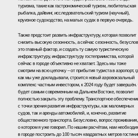
туризма, такие как гастрономический туризм, любительская
рыбалка, дайвинг, исследовательский туризм (научный),
круизное судоходство, на малых судах в первую очередь.
Также предстоит развить инфраструктуру, которая позволит
снизить высокую сезонность, а сейчас сезонность, безуслов
это главный фактор, и создать ту самую туристическую
инфраструктуру, инфраструктуру гостеприимства, которой
сейчас в городе объективно не хватает. Здесь мы тоже
смотрим на всю цепочку – от прибытия туриста в аэропорт, г
как мы уже докладывали, строится новый аэровокзальный
комплекс частным инвестором, к 2024 году будет завершён.
будет самым современным на Дальнем Востоке, позволит
полностью закрыть эту проблему. Транспортное обеспечени
с точки зрения развития инфраструктуры, как маломерных
судов, так и аренды автомобилей, и, конечно, развитие
общественного транспорта. Безусловно, вопрос проживания,
о котором я уже говорил. По нашим расчётам, нам необходи
в городе построить до 100 тысяч квадратных метров гостини