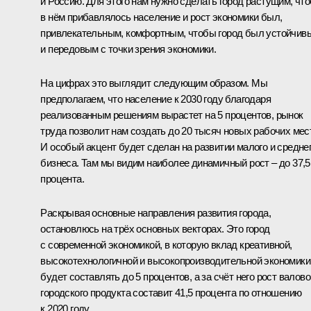
и Россию. Для этого нам нужно сделать город растущим, чт
в нём прибавлялось население и рост экономики был,
привлекательным, комфортным, чтобы город был устойчив
и передовым с точки зрения экономики.
На цифрах это выглядит следующим образом. Мы
предполагаем, что население к 2030 году благодаря
реализованным решениям вырастет на 5 процентов, рынок
труда позволит нам создать до 20 тысяч новых рабочих мест
И особый акцент будет сделан на развитии малого и средне
бизнеса. Там мы видим наиболее динамичный рост – до 37,5
процента.
Раскрывая основные направления развития города,
остановлюсь на трёх основных векторах. Это город
с современной экономикой, в которую вклад креативной,
высокотехнологичной и высокопроизводительной экономики
будет составлять до 5 процентов, а за счёт него рост валово
городского продукта составит 41,5 процента по отношению
к 2020 году.