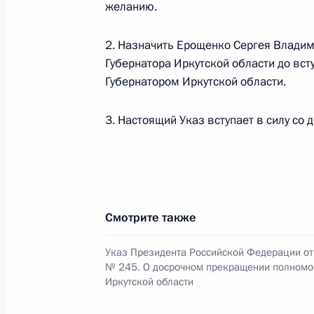
желанию.
Распоряжение о выделении средств
Президента
2. Назначить Ерощенко Сергея Влади
28 декабря 2016 года, 20:10
Губернатора Иркутской области до вст
Губернатором Иркутской области.
Рабочая встреча с губернатором И
3. Настоящий Указ вступает в силу со 
Левченко
6 апреля 2016 года, 18:45
Смотрите также
Рабочая встреча с Дмитрием Кобы
6 октября 2015 года, 14:30
Указ Президента Российской Федерации от 
№ 245. О досрочном прекращении полномо
Иркутской области
Игорь Левитин провёл совещание п