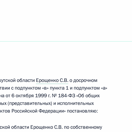
твий паводков и пожаров
и последствий пожаров
кутской области
Ерощенко С.В.
о досрочном
вии с подпунктом «в» пункта 1 и подпунктом «а»
на от 6 октября 1999 г. № 184-ФЗ «Об общих
кутской области и Бурятии
ых (представительных) и исполнительных
ектов Российской Федерации» постановляю:
тской области Ерощенко С.В. по собственному