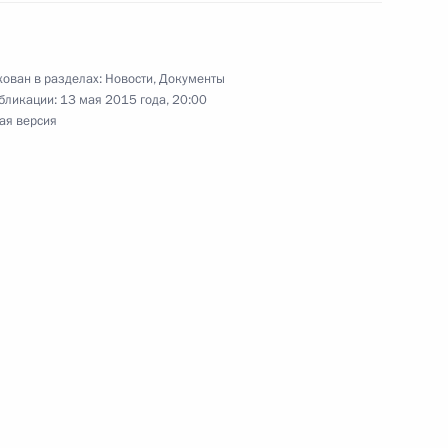
лномочий губернатора
ован в разделах:
Новости
,
Документы
ко
бликации:
13 мая 2015 года, 20:00
ая версия
ркутской области Сергеем
значении на должность
трудников ряда федеральных