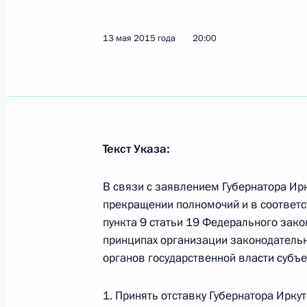
Совещание по ликвидации последс
13 мая 2015 года
20:00
15 мая 2017 года, 18:40
Совещание по вопросам ликвидаци
в Сибири
Текст Указа:
2 мая 2017 года, 13:45
В связи с заявлением Губернатора Ир
прекращении полномочий и в соответст
пункта 9 статьи 19 Федерального зако
Поручения в связи с пожарами в Ир
принципах организации законодательн
29 апреля 2017 года, 12:30
органов государственной власти субъ
1. Принять отставку Губернатора Ирку