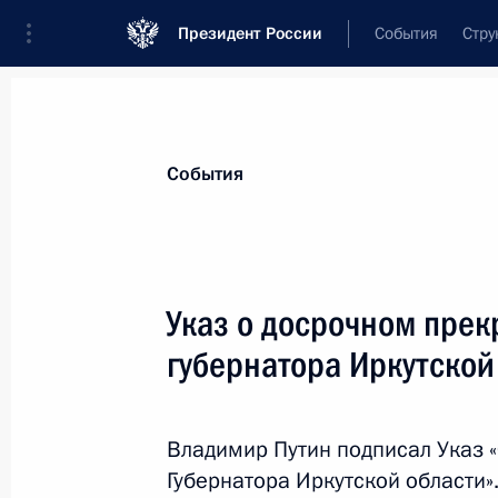
Президент России
События
Стру
Материалы по выбранной теме
События
Иркутская область,
107 результато
Указ о досрочном пре
Показа
губернатора Иркутской
Поездка в Иркутск
Владимир Путин подписал Указ
15 мая 2017 года
Губернатора Иркутской области»