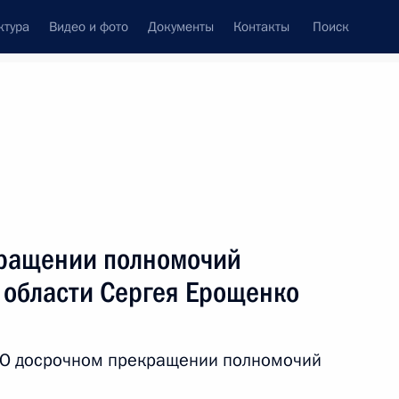
ктура
Видео и фото
Документы
Контакты
Поиск
Все темы
Подписаться на ленту
в
кращении полномочий
ть следующие материалы
 области Сергея Ерощенко
 «О досрочном прекращении полномочий
.