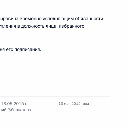
 из резервного фонда
мировича временно исполняющим обязанности
упления в должность лица, избранного
ркутской области Сергеем
дня его подписания.
лкиным и Сергеем Левченко
13.05.2015 г.
13 мая 2015 года
чий Губернатора
о вопросу развития