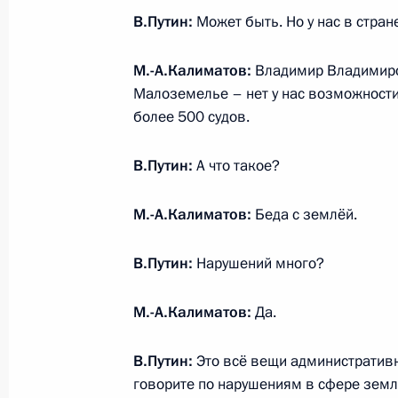
В.Путин:
Может быть. Но у нас в стран
Встреча с военнослужащими Во
26 июля 2026 года
М.-А.Калиматов:
Владимир Владимиро
Малоземелье – нет у нас возможности 
более 500 судов.
В.Путин:
А что такое?
Разделы сайта
Информацион
Президента
ресурсы
М.-А.Калиматов:
Беда с землёй.
России
Президента Ро
В.Путин:
Нарушений много?
События
Президент России
Текущий ресурс
Структура
Конституция Росс
Видео и фото
М.-А.Калиматов:
Да.
Государственная
Документы
символика
Контакты
В.Путин:
Это всё вещи административно
Обратиться к Пре
Поиск
Президент Росси
говорите по нарушениям в сфере земле
гражданам школь