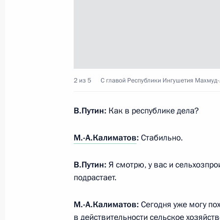
15 августа 2023 года, 14:45
Встреча с главой Ингушетии Махм
30 марта 2022 года, 15:00
2 из 5
С главой Республики Ингушетия Махмуд
В.Путин:
Как в республике дела?
Махмуд-Али Калиматов назначен в
Ингушетия
М.-А.Калиматов
:
Стабильно.
26 июня 2019 года, 20:40
В.Путин:
Я смотрю, у вас и сельхозпр
подрастает.
Встреча с Махмуд-Али Калиматовы
М.-А.Калиматов:
Сегодня уже могу пох
26 июня 2019 года, 20:35
в действительности сельское хозяйст