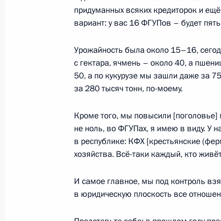
придуманных всяких кредиторок и ещё
вариант: у вас 16 ФГУПов – будет пять
Встреча с Юнус-Беком Евкуровым
26 июня 2019 года, 20:20
Урожайность была около 15–16, сегод
с гектара, ячмень – около 40, а пшени
50, а по кукурузе мы зашли даже за 7
за 280 тысяч тонн, по-моему.
Президент внёс кандидатуры на до
Ингушетия
Кроме того, мы повысили [поголовье] м
17 августа 2018 года, 17:30
не ноль, во ФГУПах, я имею в виду. У н
в республике: КФХ [крестьянские (фер
хозяйства. Всё-таки каждый, кто живёт 
Рабочая встреча с главой Ингушет
И самое главное, мы под контроль вз
9 июля 2018 года, 13:50
в юридическую плоскость все отношен