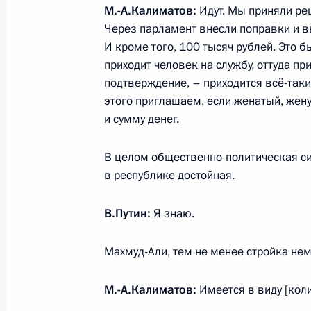
М.-А.Калиматов:
Идут. Мы приняли реш
Через парламент внесли поправки и в
И кроме того, 100 тысяч рублей. Это б
Встреча с Юнус-Беком Евкуровым
приходит человек на службу, оттуда при
подтверждение, – приходится всё-таки
17 сентября 2015 года, 19:35
этого приглашаем, если женатый, жен
и сумму денег.
Поездка в Ингушетию
В целом общественно-политическая си
14 сентября 2015 года
в республике достойная.
В.Путин:
Я знаю.
Показа
Махмуд-Али, тем не менее стройка нем
М.-А.Калиматов:
Имеется в виду [кол