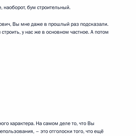
е, наоборот, бум строительный.
енно-Морского Флота
вич, Вы мне даже в прошлый раз подсказали.
строить, у нас же в основном частное. А потом
ные
Официальные
Правовая и
сетевые ресурсы
техническая
ссии
Президента России
информация
MAX
О портале
ВКонтакте
Об использовании
ии
информации сайта
Rutube
О персональных
Telegram-канал
данных пользователей
YouTube
го характера. На самом деле то, что Вы
зиденту
Написать в редакцию
и —
пользования, – это отголоски того, что ещё
ного