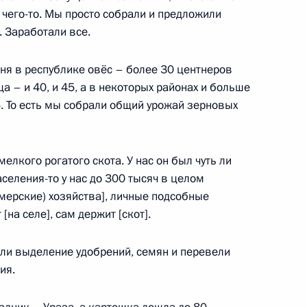
 чего-то. Мы просто собрали и предложили
. Заработали все.
ня в республике овёс – более 30 центнеров
ца – и 40, и 45, а в некоторых районах и больше
5. То есть мы собрали общий урожай зерновых
лжность главы Республики
елкого рогатого скота. У нас он был чуть ли
аселения-то у нас до 300 тысяч в целом
мерские) хозяйства], личные подсобные
[на селе], сам держит [скот].
ии Юнус-Беком Евкуровым
яли выделение удобрений, семян и перевели
ия.