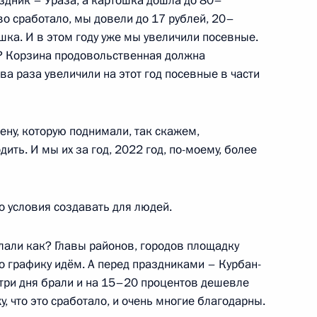
здник – Ураза, а картошка дошла до 80–
Беком Евкуровым
о сработало, мы довели до 17 рублей, 20–
ошка. И в этом году уже мы увеличили посевные.
о? Корзина продовольственная должна
ва раза увеличили на этот год посевные в части
ии Юнус-Беком Евкуровым
цену, которую поднимали, так скажем,
ить. И мы их за год, 2022 год, по-моему, более
образования Ингушетии
о условия создавать для людей.
лали как? Главы районов, городов площадку
о графику идём. А перед праздниками – Курбан-
Беком Евкуровым
 три дня брали и на 15–20 процентов дешевле
у, что это сработало, и очень многие благодарны.