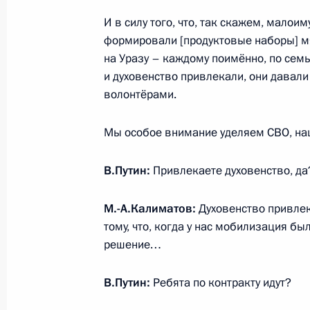
И в силу того, что, так скажем, малои
формировали [продуктовые наборы] мяс
Рабочая встреча с главой Республ
на Уразу – каждому поимённо, по сем
Евкуровым
и духовенство привлекали, они давали
волонтёрами.
23 мая 2016 года, 15:00
Мы особое внимание уделяем СВО, на
Увеличено число мировых судей и к
В.Путин:
Привлекаете духовенство, да
в Ингушетии
30 декабря 2015 года, 16:15
М.-А.Калиматов:
Духовенство привлек
тому, что, когда у нас мобилизация бы
решение…
Перечень поручений по итогам со
В.Путин:
Ребята по контракту идут?
социально-экономического развит
2 октября 2015 года, 12:20