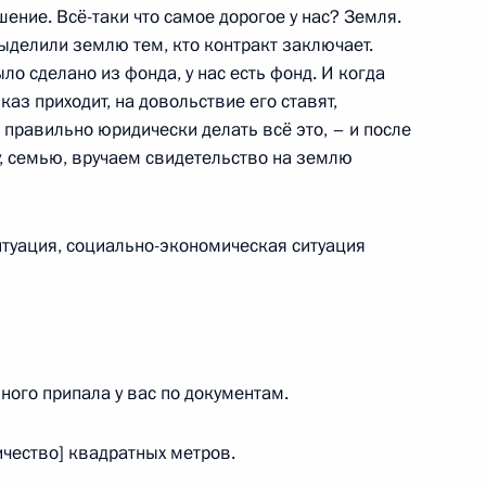
ение. Всё-таки что самое дорогое у нас? Земля.
ыделили землю тем, кто контракт заключает.
ыло сделано из фонда, у нас есть фонд. И когда
 и Рамзаном Кадыровым
каз приходит, на довольствие его ставят,
 правильно юридически делать всё это, – и после
у, семью, вручаем свидетельство на землю
туация, социально-экономическая ситуация
ть предыдущие материалы
ного припала у вас по документам.
ичество] квадратных метров.