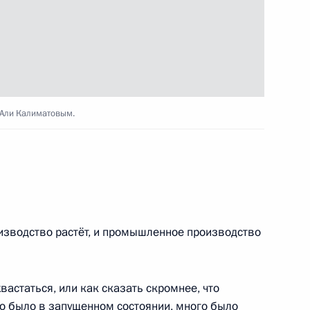
уд-Али Калиматовым
-Али Калиматовым.
рио главы Республики
оизводство растёт, и промышленное производство
м
вастаться, или как сказать скромнее, что
во было в запущенном состоянии, много было