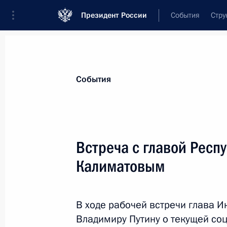
Президент России
События
Стру
Материалы по выбранной теме
События
Республика Ингушетия,
66 результа
Встреча с главой Респ
Встреча с главой Ингушетии Махм
Калиматовым
17 февраля 2026 года, 14:10
В ходе рабочей встречи глава 
Мария Львова-Белова посетила Рес
Владимиру Путину о текущей со