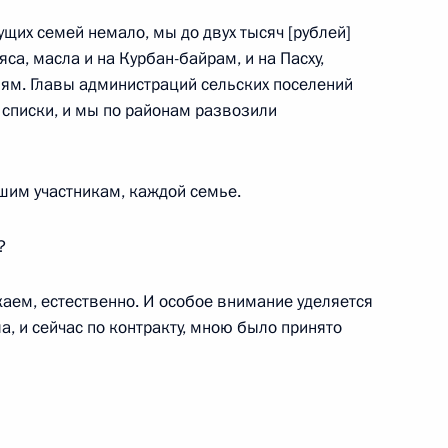
мущих семей немало, мы до двух тысяч [рублей]
а, масла и на Курбан-байрам, и на Пасху,
ики Ингушетия Юнус-Беком
ьям. Главы администраций сельских поселений
 списки, и мы по районам развозили
шим участникам, каждой семье.
оличество судебных участков
?
аем, естественно. И особое внимание уделяется
ла, и сейчас по контракту, мною было принято
вещания по вопросам
ия Ингушетии