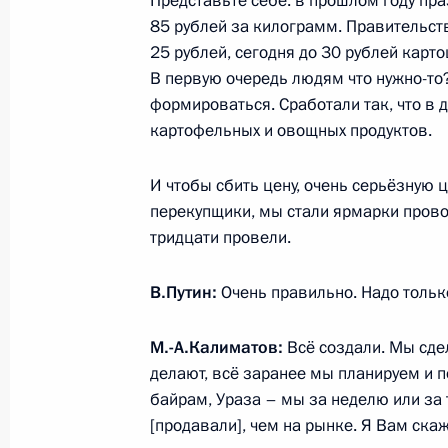
Представьте себе: в прошлом году пра
Встреча с главой Ингушетии Юнус-
85 рублей за килограмм. Правительств
25 рублей, сегодня до 30 рублей карт
23 апреля 2018 года, 13:30
В первую очередь людям что нужно-т
формироваться. Сработали так, что в д
картофельных и овощных продуктов.
Рабочая встреча с главой Ингушет
8 ноября 2017 года, 13:15
И чтобы сбить цену, очень серьёзную 
перекупщики, мы стали ярмарки провод
тридцати провели.
Поздравление с 25-летием со дня 
В.Путин:
Очень правильно. Надо тольк
4 июня 2017 года, 09:00
М.-А.Калиматов:
Всё создали. Мы сде
делают, всё заранее мы планируем и п
Встреча с главой Ингушетии Юнус-
байрам, Ураза – мы за неделю или за
[продавали], чем на рынке. Я Вам скаж
16 января 2017 года, 13:50