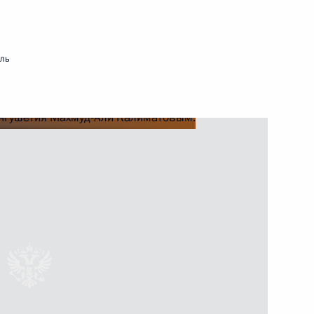
мль
шетия Махмуд-Али
азования Республики
шетия Махмуд-Али