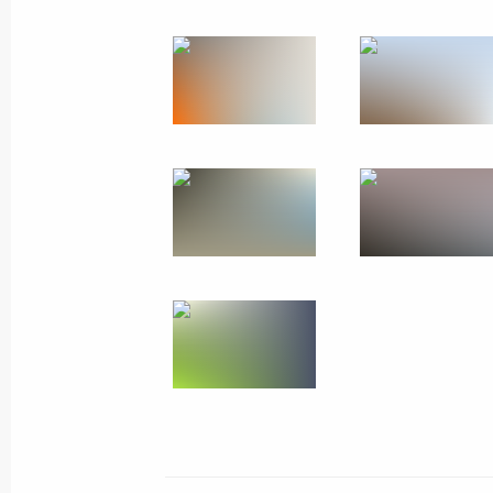
Мария Львова-Белова посетила Ка
Воронежскую и Калужскую области,
7 июня 2023 года, 15:00
Перечень поручений по итогам сов
дальневосточных городов
5 мая 2023 года, 19:00
Поездка в Бурятию
14 марта 2023 года
Встреча с главой Бурятии Алексее