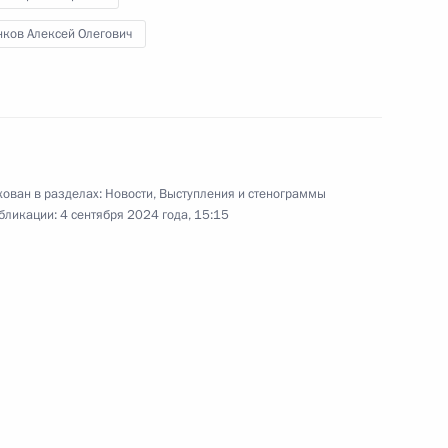
нков Алексей Олегович
 Алексеем Цыденовым
ован в разделах:
Новости
,
Выступления и стенограммы
я по второму Байкальскому
бликации:
4 сентября 2024 года, 15:15
м Цыденовым