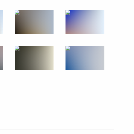
бардино-Балкарию,
 Республику Бурятия
ещания по вопросам развития
м Цыденовым