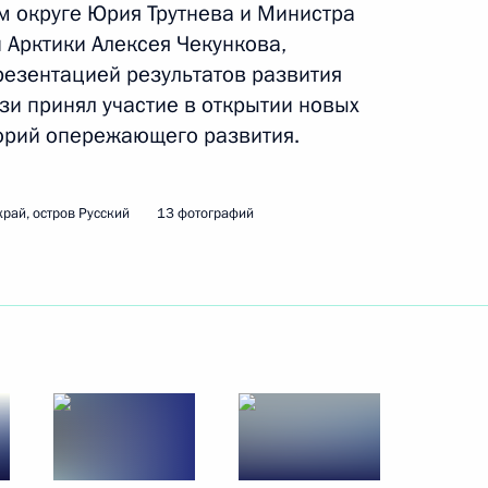
 округе Юрия Трутнева и Министра
 Арктики Алексея Чекункова,
м Цыденовым
резентацией результатов развития
зи принял участие в открытии новых
орий опережающего развития.
Дальнего Востока и запуск
рай, остров Русский
13 фотографий
ва