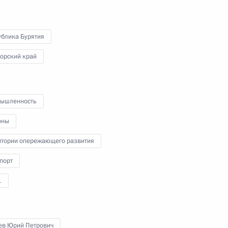
ублика Бурятия
орский край
точных городов
ышленность
оны
онного завода
итории опережающего развития
порт
1
т рабочую поездку
нев Юрий Петрович