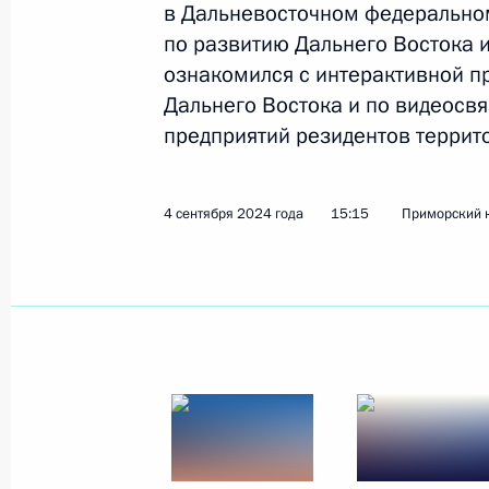
в Дальневосточном федеральном
по развитию Дальнего Востока и
Встреча с главой Бурятии Алексее
ознакомился с интерактивной п
2 апреля 2025 года, 14:20
Дальнего Востока и по видеосвя
предприятий резидентов террит
Презентация результатов развития 
4 сентября 2024 года
15:15
Приморский к
новых предприятий
4 сентября 2024 года, 15:15
Совещание с членами Правительст
22 августа 2024 года, 15:50