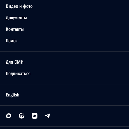
8 июня 2014 года, 15:00
Рабочая встреча с губернатором Архангельской
области Игорем Орловым
31 марта 2014 года, 14:20
Кадровые изменения в федеральных
государственных органах
27 июня 2013 года, 10:00
Кадровые изменения в системе МВД
3 июня 2013 года, 09:30