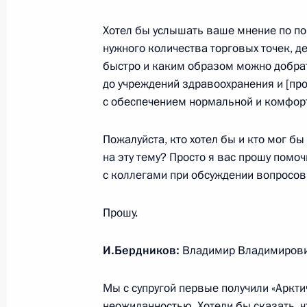
Хотел бы услышать ваше мнение по по
Встреча с губернатором Архангель
нужного количества торговых точек, де
Цыбульским
быстро и каким образом можно добра
до учреждений здравоохранения и [про]
11 марта 2025 года, 14:40
с обеспечением нормальной и комфор
Пожалуйста, кто хотел бы и кто мог бы 
Встреча с губернатором Архангель
на эту тему? Просто я вас прошу помоч
Цыбульским
с коллегами при обсуждении вопросов
26 ноября 2024 года, 13:50
Прошу.
И.Бердников:
Владимир Владимирович
Мария Львова-Белова посетила Арх
12 сентября 2024 года, 18:00
Мы с супругой первые получили «Аркти
неожиданностью. Хотели бы сказать, ч