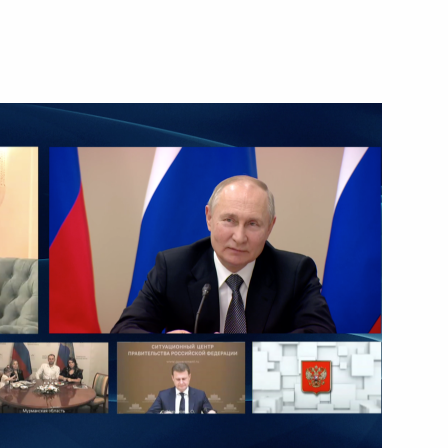
дреем Пучковым
ской области Александром
х сил ВМФ