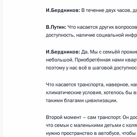
Встреча с получателями «Арктическ
И.Бердников:
В течение двух часов, д
11 декабря 2023 года, 17:10
В.Путин:
Что касается других вопросов
доступность, наличие социальной инфр
Посещение школы № 7 в Архангель
И.Бердников:
Да. Мы с семьёй прожи
11 декабря 2023 года, 16:30
небольшой. Приобретённая нами кварти
поэтому у нас всё в шаговой доступнос
Что касается транспорта, наверное, н
Церемония подъёма военно-морски
климатические условия, хотелось бы в
подводных крейсерах «Император Ал
такими благами цивилизации.
11 декабря 2023 года, 15:50
Второй момент – сам транспорт. Он дос
что семьи с маленькими детьми с кол
нужно пространство в автобусе, чтобы 
Поездка в Архангельскую область