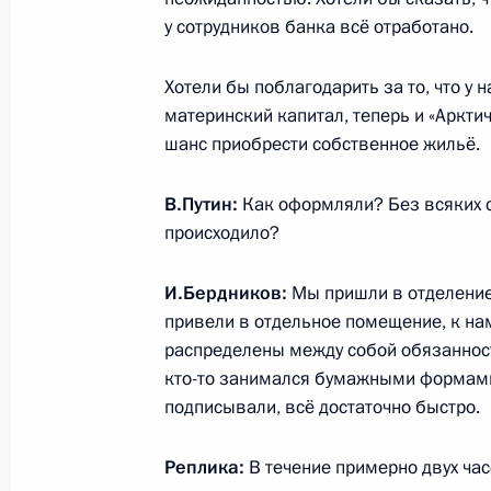
у сотрудников банка всё отработано.
Поездка в Архангельскую область
Хотели бы поблагодарить за то, что у 
11 декабря 2023 года
материнский капитал, теперь и «Арктич
шанс приобрести собственное жильё.
Встреча с губернатором Архангель
В.Путин:
Как оформляли? Без всяких 
Цыбульским
происходило?
11 декабря 2023 года, 20:00
И.Бердников:
Мы пришли в отделение 
привели в отдельное помещение, к на
распределены между собой обязанност
Совещание по развитию опорных н
кто-то занимался бумажными формами 
Арктической зоны
подписывали, всё достаточно быстро.
11 декабря 2023 года, 18:30
Реплика:
В течение примерно двух час