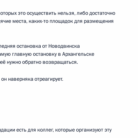
оторых это осуществить нельзя, либо достаточно
дячие места, каких-то площадок для размещения
рхангельской области
ледняя остановка от Новодвинска
амую главную остановку в Архангельске
 неё нужно обратно возвращаться.
 он наверняка отреагирует.
шленного комплекса
 особенности осуществления
недр в Архангельской области
дации есть для коллег, которые организуют эту