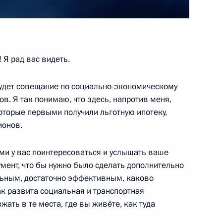
ном крейсере «Князь
 Я рад вас видеть.
 будет совещание по социально-экономическому
в. Я так понимаю, что здесь, напротив меня,
которые первыми получили льготную ипотеку,
льскую область
ионов.
ми у вас поинтересоваться и услышать ваше
румент, что бы нужно было сделать дополнительно
х населённых пунктов
льным, достаточно эффективным, каково
ак развита социальная и транспортная
жать в те места, где вы живёте, как туда