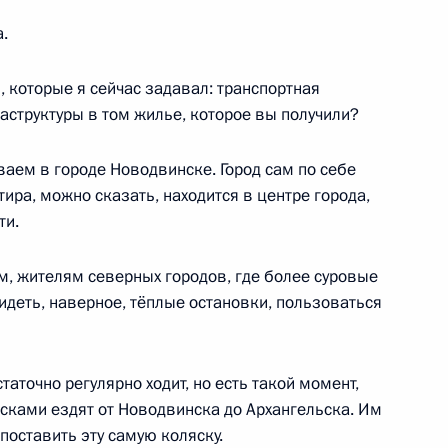
ой ипотеки»
а.
, которые я сейчас задавал: транспортная
аструктуры в том жилье, которое вы получили?
ске
ваем в городе Новодвинске. Город сам по себе
ра, можно сказать, находится в центре города,
ти.
ам, жителям северных городов, где более суровые
х флагов на атомных
идеть, наверное, тёплые остановки, пользоваться
ександр III» и «Красноярск»
таточно регулярно ходит, но есть такой момент,
ясками ездят от Новодвинска до Архангельска. Им
поставить эту самую коляску.