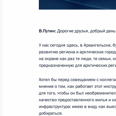
Церемония подъёма флага на атом
Пожарский»
В.Путин:
Дорогие друзья, добрый день!
24 июля 2025 года, 16:45
У нас сегодня здесь, в Архангельске,
развитию региона и арктических городо
на экране как раз те люди, те семьи, 
Николай Патрушев посетил Арханге
предназначенную для арктических рег
18 апреля 2025 года, 18:00
Хотел бы перед совещанием с коллега
мнение о том, как работает этот инст
Презентация мастер-планов опорны
для того, чтобы он был необремените
Арктической зоны
качество предоставленного жилья и к
инфраструктура: имею в виду, как выез
27 марта 2025 года, 16:30
добираться.