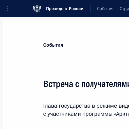
Президент России
События
Стру
Материалы по выбранной теме
События
Архангельская область,
105 резуль
Встреча с получателям
Встреча с губернатором Архангель
Цыбульским
30 марта 2026 года, 13:40
Глава государства в режиме ви
с участниками программы «Аркти
Поездка в Архангельскую область