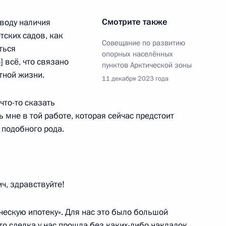
Смотрите также
воду наличия
ской области Александром
тских садов, как
Совещание по развитию
ться
опорных населённых
 всё, что связано
пунктов Арктической зоны
тной жизни.
11 декабря 2023 года
что-то сказать
ской области Александром
ь мне в той работе, которая сейчас предстоит
 подобного рода.
, здравствуйте!
ангельскую область
ческую ипотеку». Для нас это было большой
то сделка у нас прошла без каких-либо накладок,