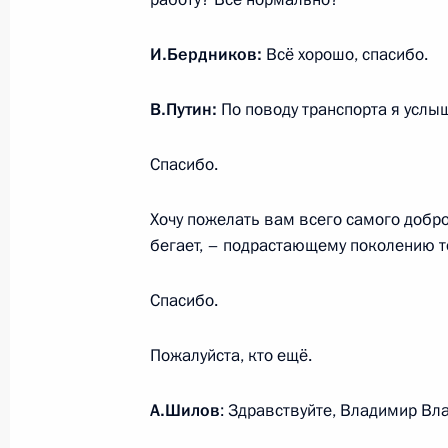
23 ноября 2020 года, 13:00
И.Бердников:
Всё хорошо, спасибо.
Рабочая встреча с врио губернато
В.Путин:
По поводу транспорта я услы
Александром Цыбульским
14 августа 2020 года, 13:10
Спасибо.
Хочу пожелать вам всего самого добро
бегает, – подрастающему поколению т
Александр Цыбульский назначен 
обязанности губернатора Архангел
Спасибо.
2 апреля 2020 года, 17:30
Пожалуйста, кто ещё.
Международный форум «Арктика – 
А.Шилов
: Здравствуйте, Владимир Вл
30 марта 2017 года, 15:40