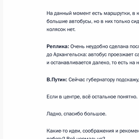
10 февраля 2023 года
На данный момент есть маршрутки, в к
большие автобусы, но в них только си
колясок нет.
Рабочая встреча с губернатором А
Александром Цыбульским
Реплика:
Очень неудобно сделана пос
до Архангельска: автобус проезжает с
10 февраля 2023 года, 20:00
и останавливается далеко, то есть на
В.Путин:
Сейчас губернатору подскажу,
Посещение Устьянского лесопромы
10 февраля 2023 года, 14:20
Если в центре, всё остальное понятно.
Ладно, спасибо большое.
Подписан закон, устанавливающий
геологического изучения участков 
Какие-то идеи, соображения и рекомен
работу? Всё нормально?