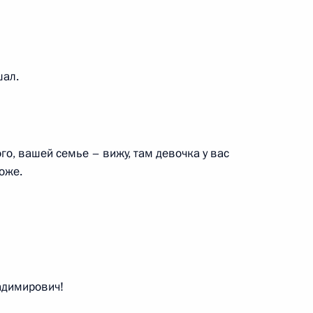
ра Архангельской области
шал.
го, вашей семье – вижу, там девочка у вас
оже.
временно исполняющим
ьской области
территория диалога»
адимирович!