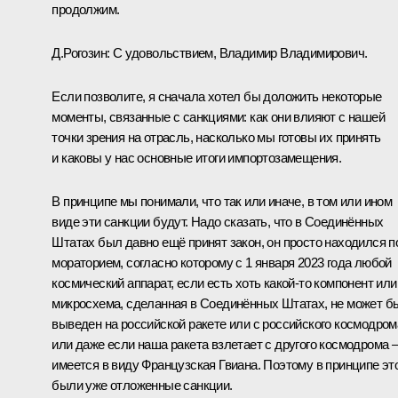
продолжим.
Д.Рогозин
:
С удовольствием, Владимир Владимирович.
Если позволите, я сначала хотел бы доложить некоторые
моменты, связанные с санкциями: как они влияют с нашей
точки зрения на отрасль, насколько мы готовы их принять
и каковы у нас основные итоги импортозамещения.
В принципе мы понимали, что так или иначе, в том или ином
виде эти санкции будут. Надо сказать, что в Соединённых
Штатах был давно ещё принят закон, он просто находился п
мораторием, согласно которому с 1 января 2023 года любой
космический аппарат, если есть хоть какой-то компонент или
микросхема, сделанная в Соединённых Штатах, не может б
выведен на российской ракете или с российского космодром
или даже если наша ракета взлетает с другого космодрома 
имеется в виду Французская Гвиана. Поэтому в принципе эт
были уже отложенные санкции.