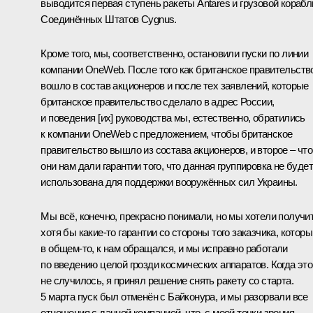
выводится первая ступень ракеты Antares и грузовой корабл
Соединённых Штатов Cygnus.
Кроме того, мы, соответственно, остановили пуски по линии
компании OneWeb. После того как британское правительств
вошло в состав акционеров и после тех заявлений, которые
британское правительство сделало в адрес России,
и поведения [их] руководства мы, естественно, обратились
к компании OneWeb с предложением, чтобы британское
правительство вышло из состава акционеров, и второе – чт
они нам дали гарантии того, что данная группировка не будет
использована для поддержки вооружённых сил Украины.
Мы всё, конечно, прекрасно понимали, но мы хотели получи
хотя бы какие-то гарантии со стороны того заказчика, которы
в общем-то, к нам обращался, и мы исправно работали
по введению целой грозди космических аппаратов. Когда это
не случилось, я принял решение снять ракету со старта.
5 марта пуск был отменён с Байконура, и мы разорвали все
отношения с данной компанией, что, с моей точки зрения,