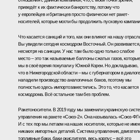
приведёт к их фактически банкротству, потому что
у европейцев и британцев просто физически нет ракет-
носителей, которые могли бы продолжить пусковую кампан
Что касается санкций и того, как они влияют на нашу отрасль
Вы увидели сегодня космодром Восточный. Он развивается
несмотря на санкции. У нас там было одно только слабое
место – это так называемые баллоны сжатых газов, которы
мы в своё время покупали у Южной Кореи. Но докладываю,
что в Нижегородской области – мы с губернатором в диалоге
наладили производство аналогичных баков, поэтому мы
полностью здесь импортозаместились. Это то, что касается
космодрома. Всё остальное там без проблем.
Ракетоносители. В 2019 году мы заменили украинскую сист
управления на ракете «Союз-2». Она называлась «Союз-ФГ»
И с тех пор мы летаем на наших носителях, которые не име
никаких импортных деталей. Система управления, двигатели
топливные баки, баки окислителя, весь корпус – всё это