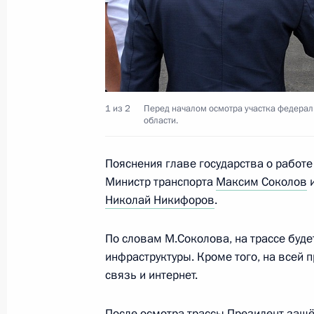
Совещание по развитию космодро
14 октября 2015 года, 09:50
1 из 2
Перед началом осмотра участка федераль
Перечень поручений по итогам сов
области.
Дальнего Востока
17 апреля 2015 года, 20:15
Пояснения главе государства о работ
Министр транспорта
Максим Соколов
и
Николай Никифоров
.
Встреча с Олегом Кожемяко и Але
По словам М.Соколова, на трассе буд
25 марта 2015 года, 11:15
инфраструктуры. Кроме того, на всей 
связь и интернет.
Встреча с представителями кресть
После осмотра трассы Президент зашё