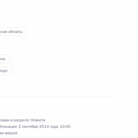
ская область
щенск
оны
порт
поездки в Уральский
круга
ован в разделе:
Новости
бликации:
2 сентября 2014 года, 10:45
ая версия