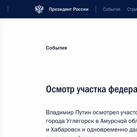
Президент России
События
Стру
Материалы по выбранной теме
События
Амурская область,
107 результатов
Осмотр участка федер
Показа
Владимир Путин осмотрел участ
Заседание госкомиссии по запуску
города Углегорск в Амурской обл
«Союз-2.1а»
и Хабаровск и одновременно да
27 апреля 2016 года, 16:45