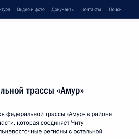
ктура
Видео и фото
Документы
Контакты
Поиск
Все темы
Подписаться на ленту
альной трассы «Амур»
ть следующие материалы
ок федеральной трассы «Амур» в районе
 космического корабля
асти, которая соединяет Читу
льневосточные регионы с остальной