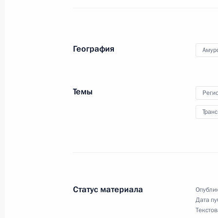
Поездка в Амурскую область
1 − 3 сентября 2014 года
География
Амур
Владимир Путин прибыл в Благове
Темы
Реги
1 сентября 2014 года, 18:00
Транс
Владимир Путин совершит рабочие 
и Дальневосточный федеральные о
30 августа 2014 года, 15:45
Статус материала
Опублик
Дата пу
Текстов