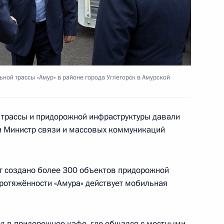
ма Восточный
ной трассы «Амур» в районе города Углегорск в Амурской
ещания по вопросам развития
е трассы и придорожной инфраструктуры давали
 Министр связи и массовых коммуникаций
ксандром Козловым
ет создано более 300 объектов придорожной
протяжённости «Амура» действует мобильная
янско-фермерских хозяйств
л в придорожное кафе, где общался с местными