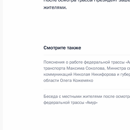
жителями.
3 сентября 2014 года, 08:00
Совещание по вопросу развития к
2 сентября 2014 года, 13:00
Смотрите также
Пояснения о работе федеральной трассы «
транспорта Максима Соколова, Министра с
Осмотр космодрома Восточный
коммуникаций Николая Никифорова и губе
области Олега Кожемяко
2 сентября 2014 года, 11:45
Беседа с местными жителями после осмотр
федеральной трассы «Амур»
Осмотр участка федеральной трасс
2 сентября 2014 года, 10:45