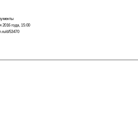
кументы
я 2016 года, 15:00
n.ru/d/53470