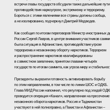
встречи главы государств обсудили также дальнейшие пути
противодействия наркоугрозе, экстремизму и терроризму.
Бороться с этими явлениями все страны должны сообща,
а не изолированно, подчеркнул Дмитрий Медведев.
Как сообщил по итогам переговоров Министр иностранных д
России
Сергей Лавров
, в центре внимания участников самми
была ситуация в Афганистане, противодействие угрозе
терроризма и незаконному обороту наркотиков. Терроризм
и распространение наркотиков квалифицированы
в совместном заявлении, принятом главами четырёх
государств по итогам саммита, как угроза миру и стабильнос
Президенты выразили готовность активизировать борьбу
по этим направлениям, в том числе по линии
ШОС
и
ОДКБ
.
Глава МИД России напомнил, что регулярно под эгидой ОД
проводится операция «Канал», направленная на пресечение
незаконного оборота наркотиков. Россия и Таджикистан
участвуют в ней полноправно, а Пакистан и Афганистан –