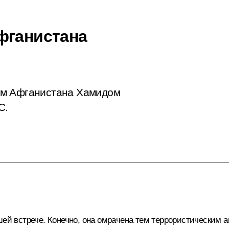
фганистана
ом Афганистана Хамидом
С.
шей встрече. Конечно, она омрачена тем террористическим 