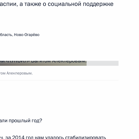
аспии, а также о социальной поддержке
ЙЛ» Вагитом Алекперовым
бласть, Ново-Огарёво
ЙЛ» Вагитом Алекперовым
том Алекперовым.
«ЛУКОЙЛ» Вагитом
али прошлый год?
«ЛУКОЙЛ» Вагитом
, за 2014 год нам удалось стабилизировать