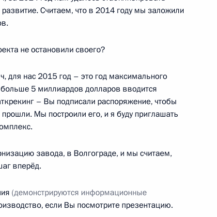
 развитие. Считаем, что в 2014 году мы заложили
ов.
оекта не остановили своего?
«ЛУКОЙЛ» Вагитом
, для нас 2015 год – это год максимального
: больше 5 миллиардов долларов вводится
каткрекинг – Вы подписали распоряжение, чтобы
 прошли. Мы построили его, и я буду приглашать
комплекс.
«ЛУКОЙЛ» Вагитом
низацию завода, в Волгограде, и мы считаем,
шаг вперёд.
ния
(демонстрируются информационные
оизводство, если Вы посмотрите презентацию.
«ЛУКОЙЛ» Вагитом