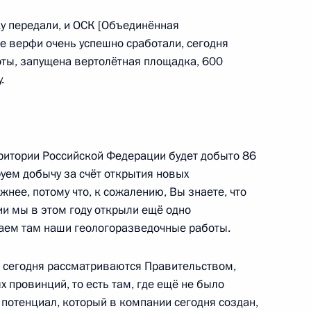
компании «ЛУКОЙЛ» Вагитом
ку передали, и ОСК [Объединённая
ие верфи очень успешно сработали, сегодня
оты, запущена вертолётная площадка, 600
.
ерритории Российской Федерации будет добыто 86
енно-Морского Флота
уем добычу за счёт открытия новых
жнее, потому что, к сожалению, Вы знаете, что
ии мы в этом году открыли ещё одно
аем там наши геологоразведочные работы.
е сегодня рассматриваются Правительством,
ные
Официальные
Правовая и
 провинций, то есть там, где ещё не было
сетевые ресурсы
техническая
 потенциал, который в компании сегодня создан,
ссии
Президента России
информация