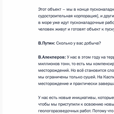
Встреча с президентом нефтяной 
Этот объект – мы в конце пусконалад
Алекперовым
судостроительная корпорация], и друг
1 октября 2008 года, 15:20
в море уже идут пусконаладочные раб
человек живут и готовят объект к пуску
В.Путин:
Сколько у вас добыча?
В.Алекперов:
У нас в этом году на т
Встреча с военнослужащими Во
миллионов тонн, то есть мы компенсир
26 июля 2026 года
месторождений. Но всё становится сло
мы ограничены только сушей. На Касп
месторождение и практически заверш
У нас есть новые инициативы, которы
Разделы сайта
Информацион
чтобы мы приступили к освоению новых
Президента
ресурсы
геологоразведочных работ. Потому что
России
Президента Ро