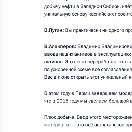
добычу нефти в Западной Сибири, идёт
13 апреля 2017 года, 16:15
уникальную основу каспийских проект
В.Путин:
Вы практически ни одного пр
Встреча с президентом компании 
Алекперовым
В.Алекперов:
Владимир Владимирович
ввода наших активов в эксплуатацию
30 сентября 2015 года, 21:00
активов. Это нефтепереработка, это 
по ускоренной схеме все согласования
Вас в июне открыть этот уникальный 
Встреча с президентом компании 
Алекперовым
В этом году в Перми завершаем модер
что в 2015 году мы сделаем большой 
2 февраля 2015 года, 13:40
Плюс добыча. Ввод этого месторожде
материалы)
– это всё астраханское пр
Встреча с президентом компании 