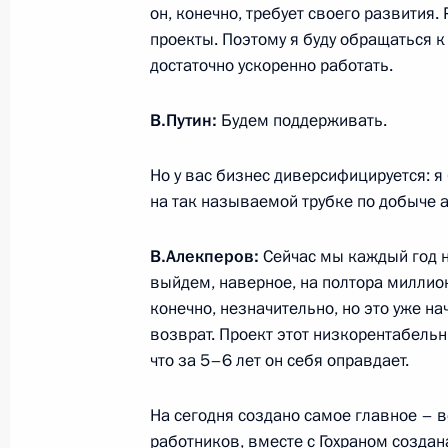
он, конечно, требует своего развития.
проекты. Поэтому я буду обращаться к
События
Президент России
достаточно ускоренно работать.
Текущий ресурс
Структура
Конституция Росс
Видео и фото
Государственная
В.Путин:
Будем поддерживать.
Документы
символика
Контакты
Обратиться к Пре
Поиск
Но у вас бизнес диверсифицируется: я
Президент Росси
гражданам школь
на так называемой трубке по добыче а
возраста
Для СМИ
Виртуальный тур 
В.Алекперов:
Сейчас мы каждый год 
Кремлю
Подписаться
выйдем, наверное, на полтора миллион
Владимир Путин 
Справочник
личный сайт
конечно, незначительно, но это уже на
Дикая природа Ро
возврат. Проект этот низкорентабельн
Версия для людей
с ограниченными
что за 5–6 лет он себя оправдает.
возможностями
На сегодня создано самое главное – 
English
работников, вместе с Гохраном создан