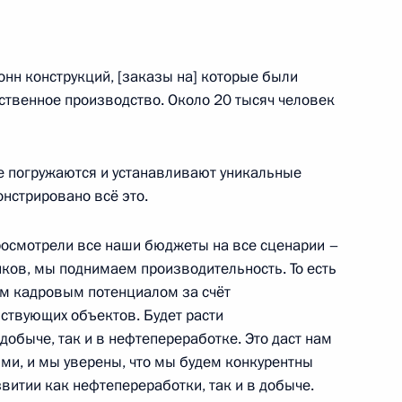
онн конструкций, [заказы на] которые были
ественное производство. Около 20 тысяч человек
«ЛУКОЙЛ» Вагитом
е погружаются и устанавливают уникальные
нстрировано всё это.
росмотрели все наши бюджеты на все сценарии –
ии Комиссии
ков, мы поднимаем производительность. То есть
ому развитию экономики
м кадровым потенциалом за счёт
йствующих объектов. Будет расти
добыче, так и в нефтепереработке. Это даст нам
и, и мы уверены, что мы будем конкурентны
витии как нефтепереработки, так и в добыче.