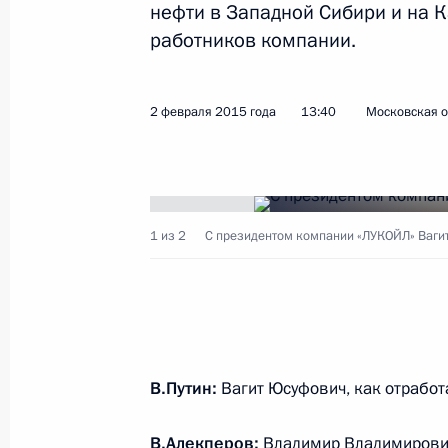
нефти в Западной Сибири и на К
Встреча с главой компании «ЛУКО
работников компании.
28 января 2020 года, 14:15
2 февраля 2015 года
13:40
Московская о
Встреча с главой компании «ЛУКО
16 апреля 2019 года, 16:45
1 из 2
С президентом компании «ЛУКОЙЛ» Ваги
Встреча с президентом компании 
Алекперовым
5 февраля 2018 года, 14:10
В.Путин:
Вагит Юсуфович, как отработ
Встреча с президентом компании 
В.Алекперов:
Владимир Владимирович
Алекперовым