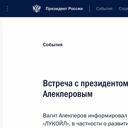
Президент России
События
Стру
Материалы по выбранной персоне
События
Алекперов
,
Вагит
Юсуфович
Встреча с президенто
Алекперовым
Лента событий
Вагит Алекперов информировал 
«ЛУКОЙЛ», в частности о развит