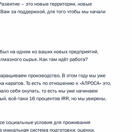
 Развитие – это новые территории, новые
 Вам за поддержкой, для того чтобы мы начали
MAX
О портале
ВКонтакте
Об использовании
ии
информации сайта
Rutube
О персональных
Telegram-канал
данных пользователей
YouTube
зиденту
Написать в редакцию
 был на одном из ваших новых предприятий,
и —
ного
лмазного сырья. Как там идёт работа?
по
наращиваем производство. В этом году мы уже
а каратов. То есть по отношению к «АЛРОСА» это,
—
чало себя окупать, то есть мы уже начинаем
ссии
ый, всё‑таки 16 процентов IRR, но мы уверены,
все социальные условия для проживания
а уникальная система подготовки, оценки,
Все материалы сайта