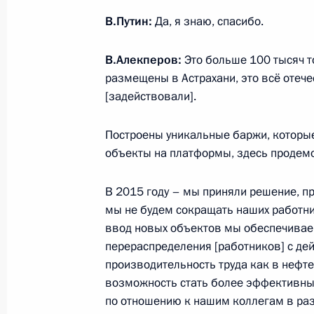
Алекперовым
В.Путин:
Да, я знаю, спасибо.
10 октября 2013 года, 12:20
В.Алекперов:
Это больше 100 тысяч т
размещены в Астрахани, это всё отеч
Встреча с президентом компании 
[задействовали].
Алекперовым
Построены уникальные баржи, которы
20 февраля 2013 года, 18:30
объекты на платформы, здесь продемо
В 2015 году – мы приняли решение, п
Стенографический отчёт о заседан
мы не будем сокращать наших работни
по модернизации и технологическ
ввод новых объектов мы обеспечивае
России
перераспределения [работников] с де
производительность труда как в нефте
11 февраля 2010 года, 16:00
возможность стать более эффективным
по отношению к нашим коллегам в раз