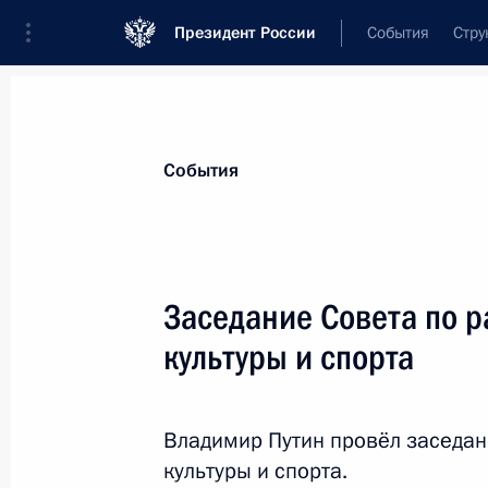
Президент России
События
Стру
Материалы по выбранной персоне
События
Мутко
,
Виталий
Леонтьевич
генеральный директор ПАО «ДОМ.РФ»
Заседание Совета по 
культуры и спорта
Лента событий
Владимир Путин провёл заседан
культуры и спорта.