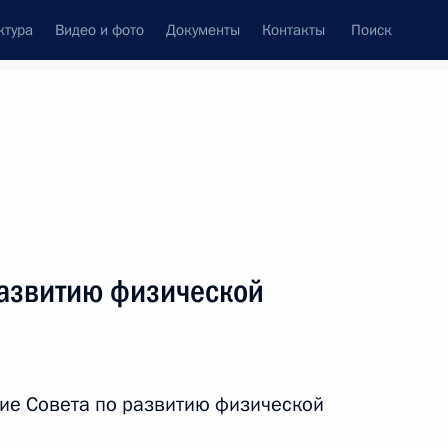
ктура
Видео и фото
Документы
Контакты
Поиск
Все персоны
развитию физической
Подписаться на ленту
ие Совета по развитию физической