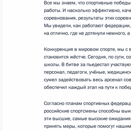
13 марта 2013 года, 18:15
Все мы знаем, что спортивные победы
работы. И насколько эффективно, кач
соревнования, результаты этих сорев
Мы увидели, как работают федерации,
Совещание по итогам осмотра оли
на отлично, где не дотянули немного, 
7 февраля 2013 года, 19:30
Конкуренция в мировом спорте, мы с 
становится жёстче. Сегодня, по сути, 
школы. В битве за пьедестал участвуют
Встреча с Виталием Мутко и Влад
персонал, педагоги, учёные, медицинск
28 декабря 2012 года, 18:00
сумел задействовать весь арсенал со
обеспечил каждый этап на пути к побе
Посещение ледового дворца спорта
Согласно планам спортивных федераци
российские спортсмены способны выиг
8 декабря 2012 года, 19:00
эти высшие, самые высокие ожидания
принять меры, которые помогут нашим