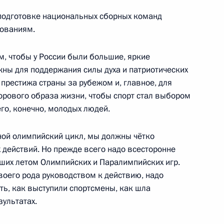
подготовке национальных сборных команд
ованиям.
ической культуры и спорта
м, чтобы у России были большие, яркие
жны для поддержания силы духа и патриотических
 престижа страны за рубежом и, главное, для
орового образа жизни, чтобы спорт стал выбором
го, конечно, молодых людей.
едания Совета
дной олимпийский цикл, мы должны чётко
 действий. Но прежде всего надо всесторонне
ших летом Олимпийских и Паралимпийских игр.
воего рода руководством к действию, надо
ть, как выступили спортсмены, как шла
оссии системы физического
зультатах.
кого спорта