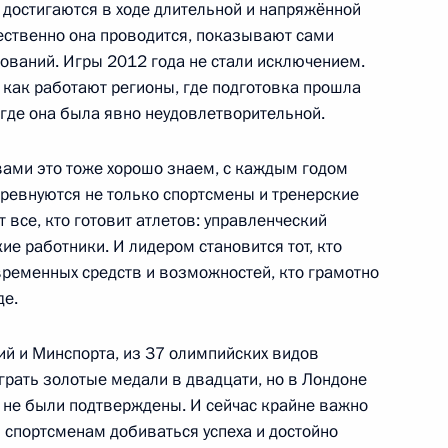
 достигаются в ходе длительной и напряжённой
ественно она проводится, показывают сами
нований. Игры 2012 года не стали исключением.
 как работают регионы, где подготовка прошла
мпийских объектов в Сочи
а где она была явно неудовлетворительной.
вами это тоже хорошо знаем, с каждым годом
соревнуются не только спортсмены и тренерские
 все, кто готовит атлетов: управленческий
имиром Лукиным
ие работники. И лидером становится тот, кто
временных средств и возможностей, кто грамотно
де.
 «Айсберг»
й и Минспорта, из 37 олимпийских видов
рать золотые медали в двадцати, но в Лондоне
 не были подтверждены. И сейчас крайне важно
 спортсменам добиваться успеха и достойно