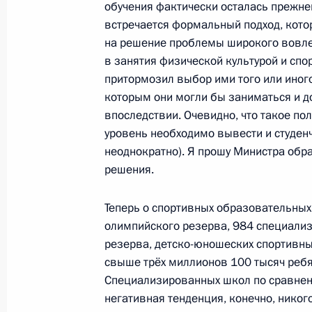
обучения фактически осталась прежне
встречается формальный подход, кот
на решение проблемы широкого вовле
Владимир Путин принял участие в 
в занятия физической культурой и спор
хоккейной лиги
притормозил выбор ими того или иного
7 мая 2012 года, 23:45
которым они могли бы заниматься и д
впоследствии. Очевидно, что такое по
уровень необходимо вывести и студенч
Перечень поручений по итогам со
неоднократно). Я прошу Министра обр
решения.
московской агломерации
12 апреля 2012 года, 09:00
Теперь о спортивных образовательных
олимпийского резерва, 984 специали
резерва, детско-юношеских спортивны
Об исполнении поручения Президен
свыше трёх миллионов 100 тысяч ребя
комплекса трамплинов К-125, К-95
Специализированных школ по сравнени
в Сочи, а также проведении в 2012
негативная тенденция, конечно, никого