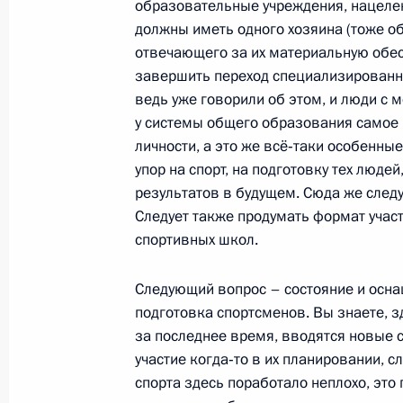
на указанных спортивных объектах
образовательные учреждения, нацелен
должны иметь одного хозяина (тоже об
26 марта 2012 года, 16:30
отвечающего за их материальную обес
завершить переход специализированн
ведь уже говорили об этом, и люди с 
Дмитрий Медведев посетил горнол
у системы общего образования самое 
личности, а это же всё‑таки особенны
11 февраля 2012 года, 15:00
упор на спорт, на подготовку тех люд
результатов в будущем. Сюда же след
Следует также продумать формат учас
Посещение спорткомплекса «Янтар
спортивных школ.
31 марта 2011 года, 16:00
Следующий вопрос – состояние и осна
подготовка спортсменов. Вы знаете, з
за последнее время, вводятся новые 
Утверждён перечень поручений по и
участие когда‑то в их планировании, с
всероссийской политической парти
спорта здесь поработало неплохо, это 
4 июня 2010 года, 13:40