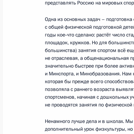
представлять Россию на мировых спор
Совещание по вопросам подготовк
в Сочи
Одна из основных задач – подготовка 
с общей физической подготовкой детей
8 декабря 2012 года, 17:00
годы кое‑что сделано: растёт число ст
площадок, кружков. Но для большинств
большинства) занятия спортом всё ещ
Заседание Совета по развитию физ
не отраслевая, а общенациональная п
6 ноября 2012 года, 17:20
значительно быстрее при более актив
и Минспорта, и Минобразования. Нам 
которая бы прежде всего способствов
позволяла с раннего возраста выявля
Об исполнении поручения Президе
спортсменов, начиная с дошкольных уч
тренировочной базы команд-участ
не проводятся занятия по физической 
по футболу 2018 года на территор
с 1 июля 2012 года
Ненамного лучше дела и в школах. Мы
27 июля 2012 года, 16:50
дополнительный урок физкультуры, но