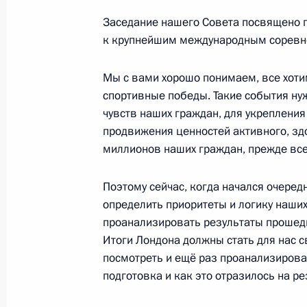
30 марта 2013 года, 18:00
Заседание нашего Совета посвящено 
к крупнейшим международным соревн
Заседание Совета по развитию физ
Мы с вами хорошо понимаем, все хоти
спортивные победы. Такие события ну
19 марта 2013 года, 19:30
чувств наших граждан, для укрепления
продвижения ценностей активного, зд
миллионов наших граждан, прежде все
Перечень поручений по итогам зас
по межнациональным отношениям
Поэтому сейчас, когда начался очере
определить приоритеты и логику наших
17 марта 2013 года, 18:00
проанализировать результаты прошед
Итоги Лондона должны стать для нас с
посмотреть и ещё раз проанализирова
Встреча по вопросам развития в Р
подготовка и как это отразилось на ре
воспитания детей и детско-юношес