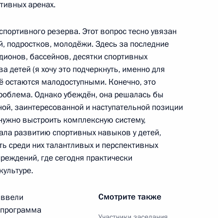
тивных аренах.
и к Олимпиаде 2014 года
спортивного резерва. Этот вопрос тесно увязан
, подростков, молодёжи. Здесь за последние
адионов, бассейнов, десятки спортивных
а детей (я хочу это подчеркнуть, именно для
ё остаются малодоступными. Конечно, это
ической культуры и спорта
роблема. Однако убеждён, она решалась бы
ной, заинтересованной и наступательной позиции
нужно выстроить комплексную систему,
ала развитию спортивных навыков у детей,
ть среди них талантливых и перспективных
нта о размещении
реждений, где сегодня практически
ников Чемпионата мира
культуре.
иях, присоединённых к Москве
Смотрите также
 ввели
 программа
Участники заседания