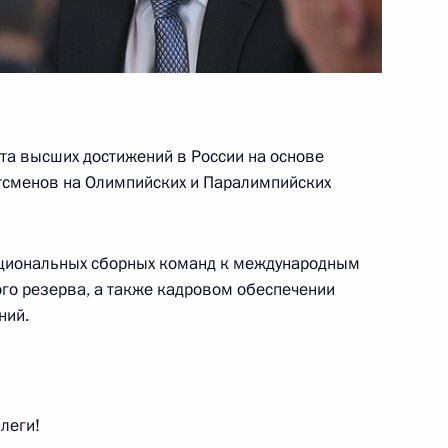
ической культуры и спорта
ефом Блаттером
та высших достижений в России на основе
тсменов на Олимпийских и Паралимпийских
национальных сборных команд к международным
го резерва, а также кадровом обеспечении
ний.
вных федераций по хоккею
леги!