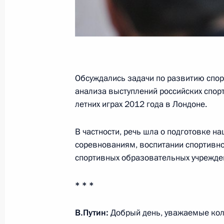
Заседание Совета по развитию физ
24 марта 2014 года, 18:30
Встреча с президентом ФИФА Йоз
Обсуждались задачи по развитию спор
анализа выступлений российских спор
14 сентября 2013 года, 16:00
летних играх 2012 года в Лондоне.
В частности, речь шла о подготовке 
Встреча с Мишелем Платини
соревнованиям, воспитании спортивно
спортивных образовательных учрежде
17 апреля 2013 года, 17:45
* * *
Встреча с представителями спорти
В.Путин:
Добрый день, уважаемые кол
и фигурному катанию