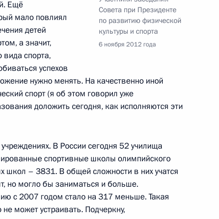
й. Ещё
Совета при Президенте
орый мало повлиял
по развитию физической
чения детей
гала-матче любительской
культуры и спорта
том, а значит,
6 ноября 2012 года
 вида спорта,
обиваться успехов
ложение нужно менять. На качественно иной
еский спорт (я об этом говорил уже
вещания по развитию
азования доложить сегодня, как исполняются эти
 учреждениях. В России сегодня 52 училища
зированные спортивные школы олимпийского
х школ – 3831. В общей сложности в них учатся
та о строительстве
т, но могло бы заниматься и больше.
 и санно-бобслейной трассы
ю с 2007 годом стало на 317 меньше. Такая
 году тестовых соревнований
 не может устраивать. Подчеркну,