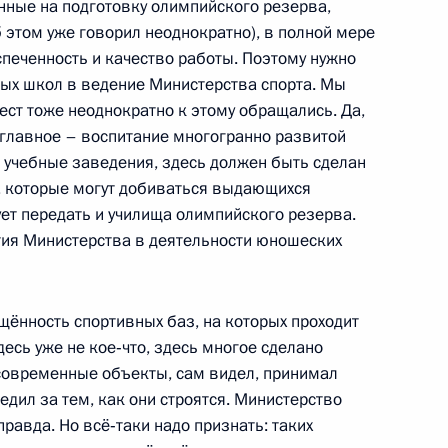
ные на подготовку олимпийского резерва,
 этом уже говорил неоднократно), в полной мере
печенность и качество работы. Поэтому нужно
ых школ в ведение Министерства спорта. Мы
мест тоже неоднократно к этому обращались. Да,
ыжный центр «Роза Хутор»
главное – воспитание многогранно развитой
е учебные заведения, здесь должен быть сделан
ей, которые могут добиваться выдающихся
ует передать и училища олимпийского резерва.
тия Министерства в деятельности юношеских
ь»
щённость спортивных баз, на которых проходит
десь уже не кое‑что, здесь многое сделано
современные объекты, сам видел, принимал
тогам встречи с активом
ледил за тем, как они строятся. Министерство
и «Единая Россия»
правда. Но всё‑таки надо признать: таких