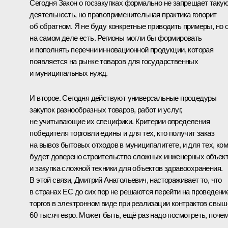
Сегодня Закон о госзакупках формально не запрещает таку
деятельность, но правоприменительная практика говорит
об обратном. Я не буду конкретные приводить примеры, но 
на самом деле есть. Регионы могли бы формировать
и пополнять перечни инновационной продукции, которая
появляется на рынке товаров для государственных
и муниципальных нужд.
И второе. Сегодня действуют универсальные процедуры
закупок разнообразных товаров, работ и услуг,
не учитывающие их специфики. Критерии определения
победителя торговли едины и для тех, кто получит заказ
на вывоз бытовых отходов в муниципалитете, и для тех, ко
будет доверено строительство сложных инженерных объек
и закупка сложной техники для объектов здравоохранения.
В этой связи, Дмитрий Анатольевич, настораживает то, что
в странах ЕС до сих пор не решаются перейти на проведени
торгов в электронном виде при реализации контрактов свыш
60 тысяч евро. Может быть, ещё раз надо посмотреть, почем