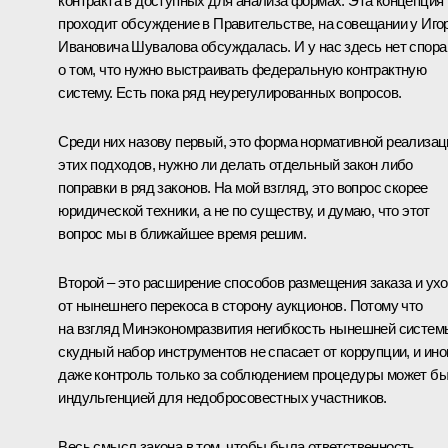
контракта в доступных для анализа формах. Эта концепция
проходит обсуждение в Правительстве, на совещании у Иго
Ивановича Шувалова обсуждалась. И у нас здесь нет спора
о том, что нужно выстраивать федеральную контрактную
систему. Есть пока ряд неурегулированных вопросов.
Среди них назову первый, это форма нормативной реализац
этих подходов, нужно ли делать отдельный закон либо
поправки в ряд законов. На мой взгляд, это вопрос скорее
юридической техники, а не по существу, и думаю, что этот
вопрос мы в ближайшее время решим.
Второй – это расширение способов размещения заказа и ух
от нынешнего перекоса в сторону аукционов. Потому что
на взгляд Минэкономразвития негибкость нынешней систем
скудный набор инструментов не спасает от коррупции, и ино
даже контроль только за соблюдением процедуры может б
индульгенцией для недобросовестных участников.
Весь смысл закона в том, чтобы была ответственность