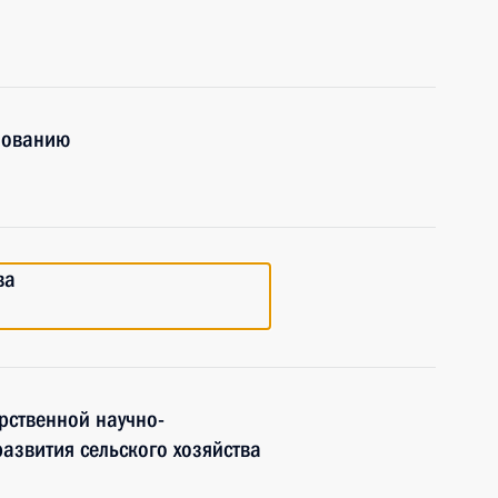
зованию
ва
рственной научно-
развития сельского хозяйства