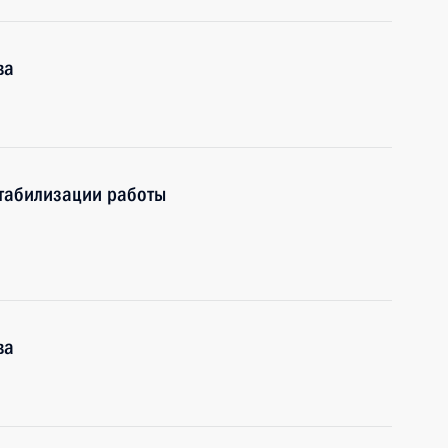
ва
стабилизации работы
ва