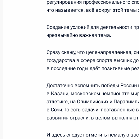
регулирования профессионального спор
что называется, всё вокруг этой темы
Совещание с членами Правительст
Создание условий для деятельности п
чрезвычайно важная тема.
20 апреля 2016 года, 15:40
Сразу скажу, что целенаправленная, с
государства в сфере спорта высших д
Совещание с членами Правительст
в последние годы даёт позитивные рез
2 марта 2016 года, 16:10
Достаточно вспомнить победы России 
в Казани, московском чемпионате мир
атлетике, на Олимпийских и Паралимпи
Совещание с членами Правительст
в Сочи. То есть задачи, поставленные 
9 декабря 2015 года, 17:45
развития отрасли, в целом выполняют
И здесь следует отметить немалую зас