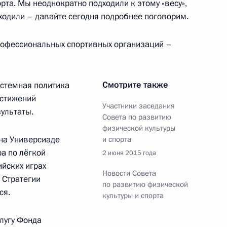
та. Мы неоднократно подходили к этому «весу»,
 ходили – давайте сегодня подробнее поговорим.
ва
рофессиональных спортивных организаций –
Смотрите также
истемная политика
остижений
ва
Участники заседания
ультаты.
Совета по развитию
физической культуры
на Универсиаде
и спорта
а по лёгкой
2 июня 2015 года
йских играх
ва
Новости Совета
в Стратегии
по развитию физической
ся.
культуры и спорта
лугу Фонда