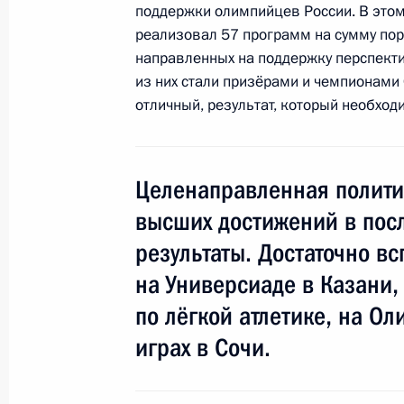
Встреча с представителями фермер
поддержки олимпийцев России. В этом 
реализовал 57 программ на сумму пор
24 сентября 2015 года, 15:00
направленных на поддержку перспект
из них стали призёрами и чемпионами 
отличный, результат, который необход
Совещание с членами Правительст
26 августа 2015 года, 19:40
Целенаправленная политик
высших достижений в пос
Заседание Совета по развитию физ
результаты. Достаточно в
2 июня 2015 года, 15:20
на Универсиаде в Казани
по лёгкой атлетике, на О
играх в Сочи.
Совещание с членами Правительст
20 мая 2015 года, 15:45