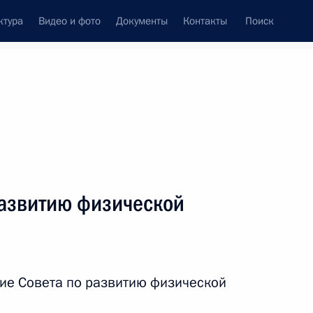
ктура
Видео и фото
Документы
Контакты
Поиск
Все персоны
федерации (FIDE)
развитию физической
Подписаться на ленту
ие Совета по развитию физической