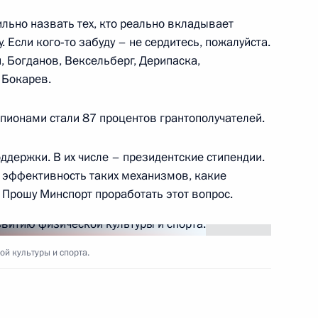
ильно назвать тех, кто реально вкладывает
. Если кого‑то забуду – не сердитесь, пожалуйста.
ва
, Богданов, Вексельберг, Дерипаска,
 Бокарев.
мпионами стали 87 процентов грантополучателей.
стабилизации работы
ддержки. В их числе – президентские стипендии.
ь эффективность таких механизмов, какие
Прошу Минспорт проработать этот вопрос.
ва
й культуры и спорта.