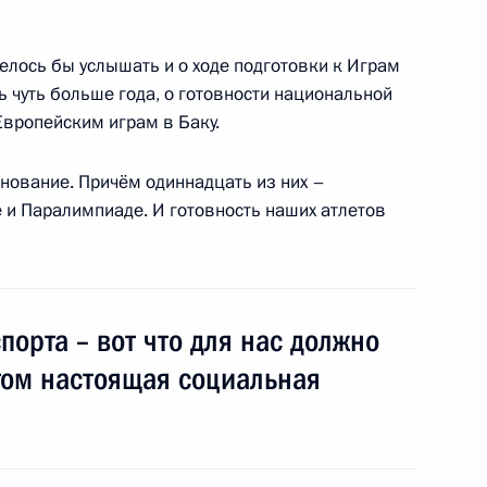
ва
елось бы услышать и о ходе подготовки к Играм
ь чуть больше года, о готовности национальной
вропейским играм в Баку.
совершенствования сети
внование. Причём одиннадцать из них –
и Паралимпиаде. И готовность наших атлетов
ва
порта – вот что для нас должно
том настоящая социальная
тратегии развития ТЭК