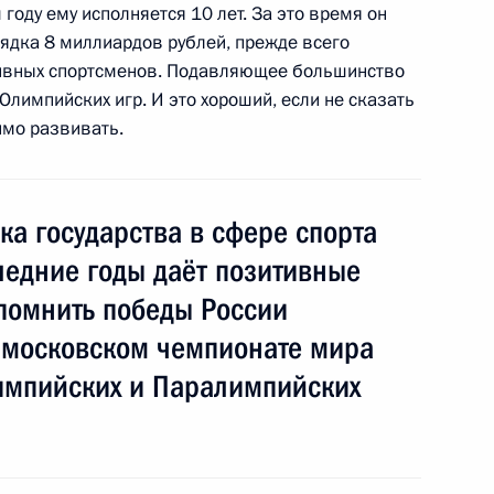
ских хозяйств
году ему исполняется 10 лет. За это время он
ядка 8 миллиардов рублей, прежде всего
ивных спортсменов. Подавляющее большинство
Олимпийских игр. И это хороший, если не сказать
имо развивать.
ва
а государства в сфере спорта
ледние годы даёт позитивные
ической культуры и спорта
спомнить победы России
, московском чемпионате мира
лимпийских и Паралимпийских
ва