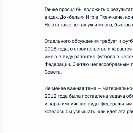
и экологической безопасности
Также просил бы доложить о результа
4 июня 2014 года, 21:10
видах. До «белых» Игр в Пхенчхане, ко
Но это тоже не так уж и много, быстро 
Совещание с членами Правительст
Отдельного обсуждения требует и футб
2018 года, о строительстве инфрастру
26 марта 2014 года, 17:00
имею в виду развитие футбола в целом
Федерации. Считаю целесообразным п
Совета.
Совместное заседание Госсовета и
достижения целевых показателей р
Не менее важная тема – материально-
2012 года была поставлена задача об
23 декабря 2013 года, 16:00
и паралимпийские виды федеральным
хотелось бы услышать, как идёт эта ра
Заседание Комиссии по вопросам с
и экологической безопасности