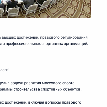
зованию
 высших достижений, правового ре
гулирования
сти профессиональных спортивных организаций.
ва
леги!
делил задачи развития массового спорта
граммы строительства спортивных объектов.
рственной научно-
развития сельского хозяйства
ших достижений, включая вопросы правового