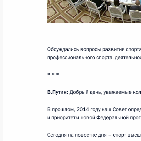
25 ноября 2016 года, 14:45
Заседание Совета по науке и обра
Обсуждались вопросы развития спорта
23 ноября 2016 года, 15:15
профессионального спорта, деятельно
* * *
Совещание с членами Правительст
7 сентября 2016 года, 14:15
В.Путин:
Добрый день, уважаемые кол
В прошлом, 2014 году наш Совет опре
и приоритеты новой Федеральной про
Указ о мерах по реализации госуда
технической политики в интересах 
Сегодня на повестке дня – спорт выс
22 июля 2016 года, 14:00