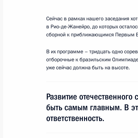
Совещание с членами Правительст
Сейчас в рамках нашего заседания хот
4 февраля 2015 года, 16:20
в Рио‑де-Жанейро, до которых осталос
сборной к приближающимся Первым Е
Президиум Госсовета по вопросам 
В их программе – тридцать одно соре
автодорог
отборочные к бразильским Олимпиаде 
8 октября 2014 года, 16:50
уже сейчас должна быть на высоте.
Совещание с членами Правительст
Развитие отечественного с
27 августа 2014 года, 20:00
быть самым главным. В э
ответственность.
Заседание Комиссии по вопросам с