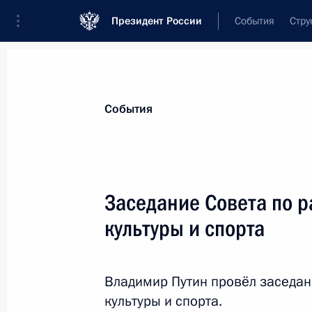
Президент России
События
Стру
Материалы по выбранной персоне
События
Дворкович
,
Аркадий
Владимирович
президент Международной шахматной 
Заседание Совета по 
культуры и спорта
Биография
Лента событий
Владимир Путин провёл заседан
культуры и спорта.