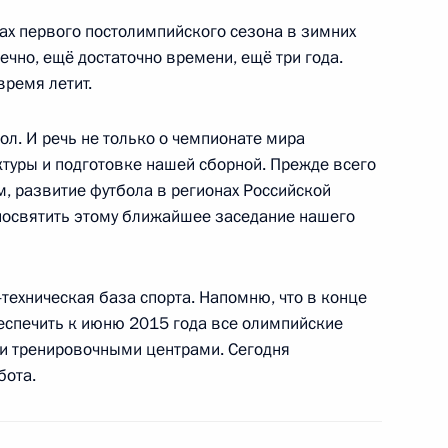
тах первого постолимпийского сезона в зимних
нечно, ещё достаточно времени, ещё три года.
время летит.
ва
ол. И речь не только о чемпионате мира
ктуры и подготовке нашей сборной. Прежде всего
, развитие футбола в регионах Российской
освятить этому ближайшее заседание нашего
 Комиссии по мониторингу
азвития страны
техническая база спорта. Напомню, что в конце
еспечить к июню 2015 года все олимпийские
и тренировочными центрами. Сегодня
бота.
тратегии развития ТЭК