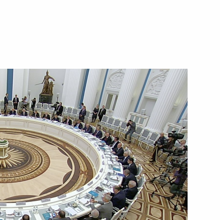
Дворковичем
азвитию физической культуры
а Оргкомитета «Россия-2018»
ромышленности
ому развитию и приоритетным