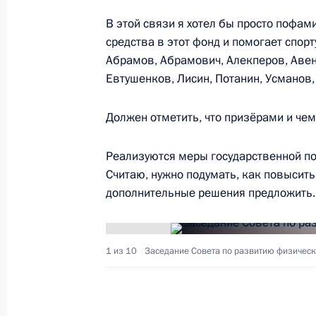
В этой связи я хотел бы просто пофам
средства в этот фонд и помогает спорту
Совещание с членами Правительст
Абрамов, Абрамович, Алекперов, Авен
29 апреля 2015 года, 15:00
Евтушенков, Лисин, Потанин, Усманов,
Должен отметить, что призёрами и че
Перечень поручений по вопросам 
«Россельхозбанка»
Реализуются меры государственной по
Считаю, нужно подумать, как повысит
28 апреля 2015 года, 12:15
дополнительные решения предложить. 
Совещание с членами Правительст
1 из 10
Заседание Совета по развитию физическо
18 февраля 2015 года, 18:15