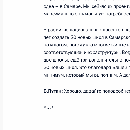
Рабочая встреча с Вячеславом Ф
одна – в Самаре. Мы сейчас их проек
максимально оптимальную потребность
31 мая 2024 года, 13:05
В развитие национальных проектов, к
лет создать 20 новых школ в Самарск
во многом, потому что многие жилые 
соответствующей инфраструктуры. Вот,
Встреча с военнослужащими Во
две школы, ещё три дополнительно появ
20 новых школ. Это благодаря Вашей п
26 июля 2026 года
минимум, который мы выполним. А дал
В.Путин:
Хорошо, давайте поподробне
<…>
Разделы сайта
Информацион
Президента
ресурсы
России
Президента Ро