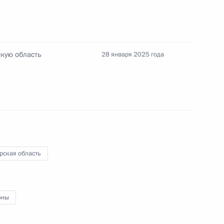
MAX
О портале
ВКонтакте
Об использовании
ии
информации сайта
Rutube
О персональных
Telegram-канал
данных пользователей
скую область
28 января 2025 года
YouTube
зиденту
Написать в редакцию
и —
ного
по
—
ссии
рская область
оны
Все материалы сайта
доступны по лицензии: