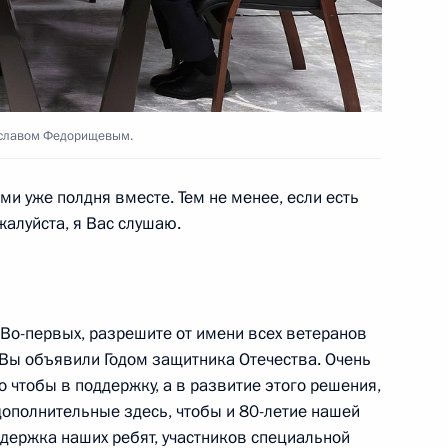
амарской области Вячеславом
еславом Федорищевым.
ми уже полдня вместе. Тем не менее, если есть
 направлению
алуйста, я Вас слушаю.
о-первых, разрешите от имени всех ветеранов
ской области Вячеславом
д Вы объявили Годом защитника Отечества. Очень
о чтобы в поддержку, а в развитие этого решения,
ополнительные здесь, чтобы и 80-летие нашей
ддержка наших ребят, участников специальной