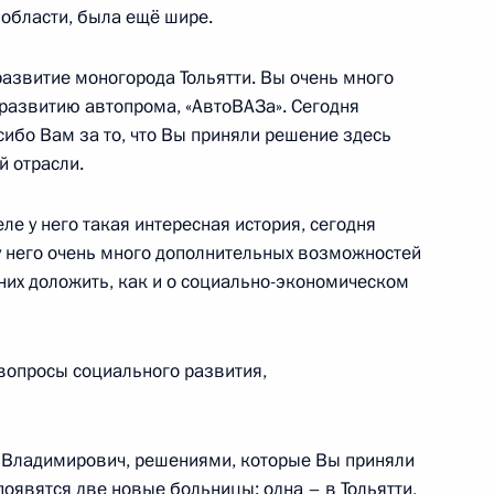
 области, была ещё шире.
ва
развитие моногорода Тольятти. Вы очень много
развитию автопрома, «АвтоВАЗа». Сегодня
ибо Вам за то, что Вы приняли решение здесь
й отрасли.
ери и Тольятти
ле у него такая интересная история, сегодня
у него очень много дополнительных возможностей
 них доложить, как и о социально-экономическом
 губернатора Самарской
вопросы социального развития,
Владимирович, решениями, которые Вы приняли
появятся две новые больницы: одна – в Тольятти,