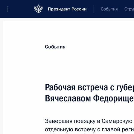
Президент России
События
Стру
Материалы по выбранной персоне
События
Федорищев
,
Вячеслав
Андреевич
губернатор Самарской области
Рабочая встреча с губ
Вячеславом Федорищ
Лента событий
Завершая поездку в Самарскую 
отдельную встречу с главой ре