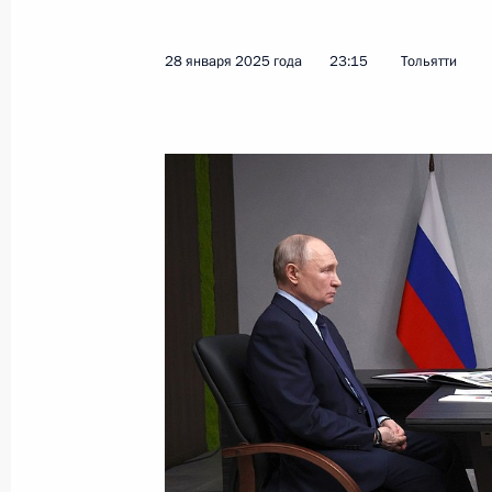
Встреча с губернатором Самарской
Федорищевым
28 января 2025 года
23:15
Тольятти
5 сентября 2025 года, 23:50
Совместное заседание комиссии Г
«Промышленность» и Координацио
по промышленности и химии
8 августа 2025 года, 20:00
Заседание рабочей группы по подг
по развитию физической культуры 
3 июня 2025 года, 13:30