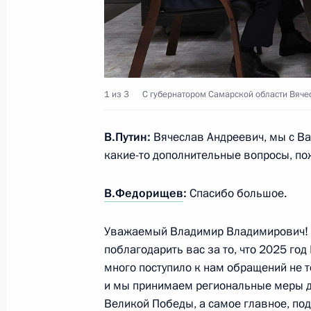
Рабочая встреча с губернатором С
Федорищевым
28 января 2025 года, 23:15
1 из 3
С губернатором Самарской области Вяч
В.Путин:
Вячеслав Андреевич, мы с Ва
Заседание комиссии Госсовета по
какие-то дополнительные вопросы, пож
«Промышленность»
9 октября 2024 года, 16:00
В.Федорищев
:
Спасибо большое.
Уважаемый Владимир Владимирович! В
Встреча с врио губернатора Самар
поблагодарить вас за то, что 2025 го
много поступило к нам обращений не т
Федорищевым
и мы принимаем региональные меры д
30 августа 2024 года, 20:10
Великой Победы, а самое главное, по