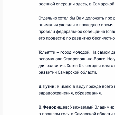
военной операции здесь, в Самарской
Совещание с членами Правительст
Отдельно хотел бы Вам доложить про 
внимания уделяли в последнее время 
7 августа 2024 года, 15:30
провели федеральное совещание (спас
его провести) по развитию беспилотно
Открытие автодорожных обходов Тв
Тольятти – город молодой. На самом де
16 июля 2024 года, 11:15
вспоминали Ставрополь-на-Волге. Но 
для развития. Хотел бы сегодня вам о
развитии Самарской области.
Указ об исполняющем обязанности
В.Путин:
Я имею в виду прежде всего 
области
здравоохранения, образования.
31 мая 2024 года, 14:30
В.Федорищев:
Уважаемый Владимир 
в прошлом году, в Самарской области 