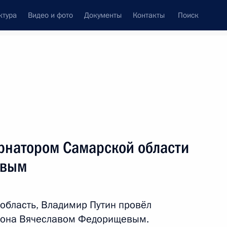
ктура
Видео и фото
Документы
Контакты
Поиск
Все персоны
ернатором Самарской области
евым
Подписаться на ленту
область, Владимир Путин провёл
гиона Вячеславом Федорищевым.