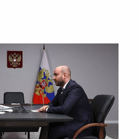
 области Вячеславом
оссовета по направлению
нных советов
отовке заседания Совета
и спорта