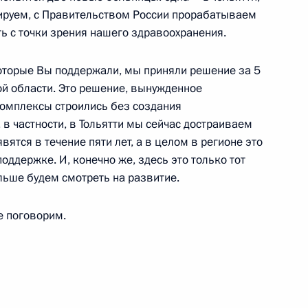
едорищевым
тируем, с Правительством России прорабатываем
 с точки зрения нашего здравоохранения.
оторые Вы поддержали, мы приняли решение за 5
ой области. Это решение, вынужденное
комплексы строились без создания
 в частности, в Тольятти мы сейчас достраиваем
енно-Морского Флота
ятся в течение пяти лет, а в целом в регионе это
оддержке. И, конечно же, здесь это только тот
ьше будем смотреть на развитие.
е поговорим.
ные
Официальные
Правовая и
сетевые ресурсы
техническая
ссии
Президента России
информация