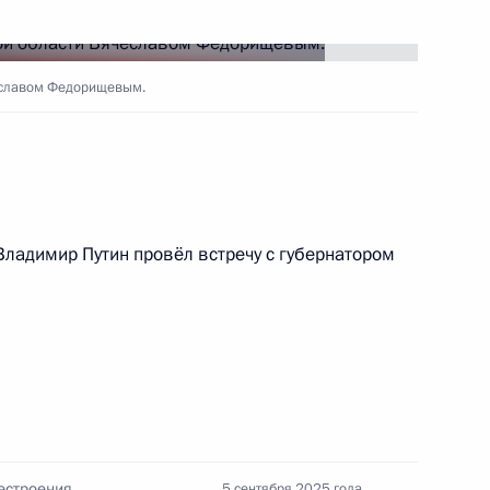
 области Вячеславом
еславом Федорищевым.
оссовета по направлению
нных советов
Владимир Путин провёл встречу с губернатором
отовке заседания Совета
и спорта
естроения
5 сентября 2025 года