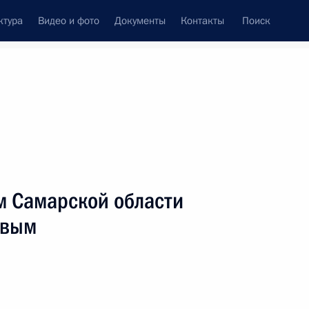
ктура
Видео и фото
Документы
Контакты
Поиск
Все персоны
м Самарской области
евым
Подписаться на ленту