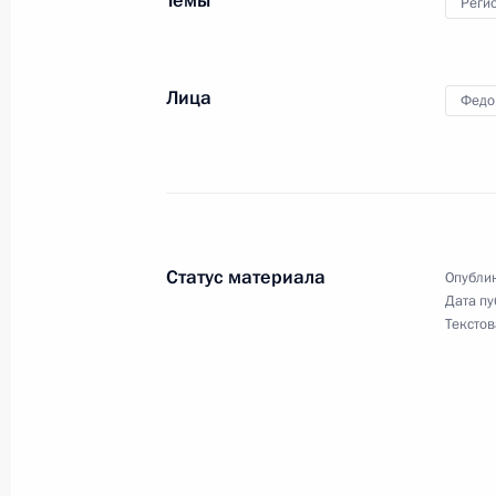
Темы
Реги
Совещание с членами Правительст
Лица
Федо
7 августа 2024 года, 15:30
Открытие автодорожных обходов Тв
16 июля 2024 года, 11:15
Статус материала
Опублик
Дата пу
Текстов
Указ об исполняющем обязанности
области
31 мая 2024 года, 14:30