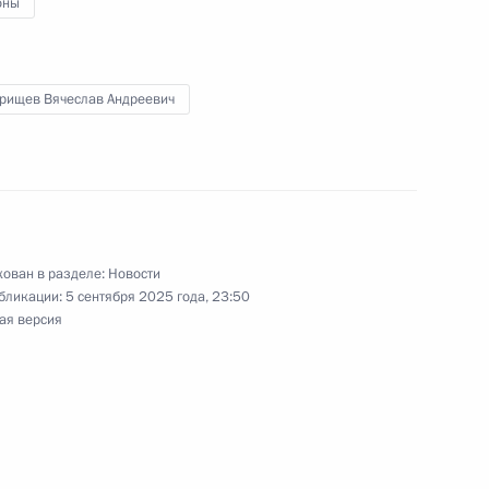
оны
ва
рищев Вячеслав Андреевич
ери и Тольятти
ован в разделе:
Новости
бликации:
5 сентября 2025 года, 23:50
ая версия
 губернатора Самарской