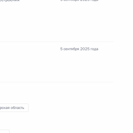
амарской области Вячеславом
5 сентября 2025 года
 направлению
ской области Вячеславом
рская область