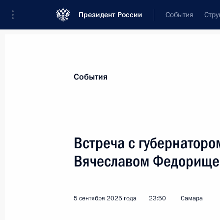
Президент России
События
Стру
Материалы по выбранной персоне
События
Федорищев
,
Вячеслав
Андреевич
губернатор Самарской области
Встреча с губернаторо
Вячеславом Федорищ
Лента событий
5 сентября 2025 года
23:50
Самара